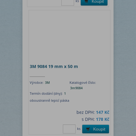
ks
Koupit
3M 9084 19 mm x 50 m
Výrobce:
3M
Katalogové číslo:
3m9084
Termín dodání (dny):
1
oboustranně lepicí páska
bez DPH:
147 Kč
s DPH:
178 Kč
ks
Koupit