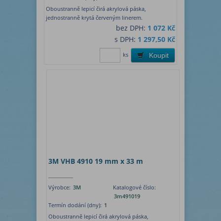
Oboustranně lepicí čirá akrylová páska,
jednostranně krytá červeným linerem.
bez DPH:
1 072 Kč
s DPH:
1 297,50 Kč
ks
Koupit
3M VHB 4910 19 mm x 33 m
Výrobce:
3M
Katalogové číslo:
3m491019
Termín dodání (dny):
1
Oboustranně lepicí čirá akrylová páska,