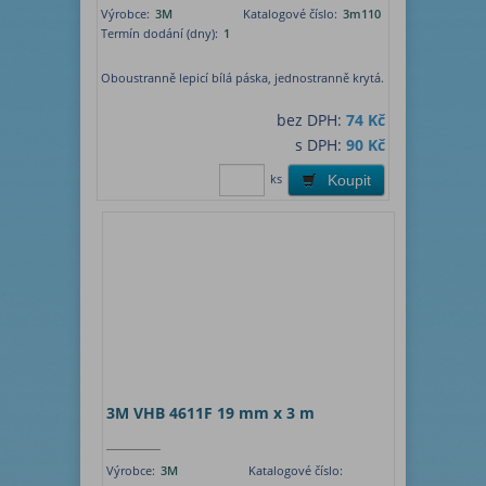
Výrobce:
3M
Katalogové číslo:
3m110
Termín dodání (dny):
1
Oboustranně lepicí bílá páska, jednostranně krytá.
bez DPH:
74 Kč
s DPH:
90 Kč
ks
Koupit
3M VHB 4611F 19 mm x 3 m
Výrobce:
3M
Katalogové číslo: