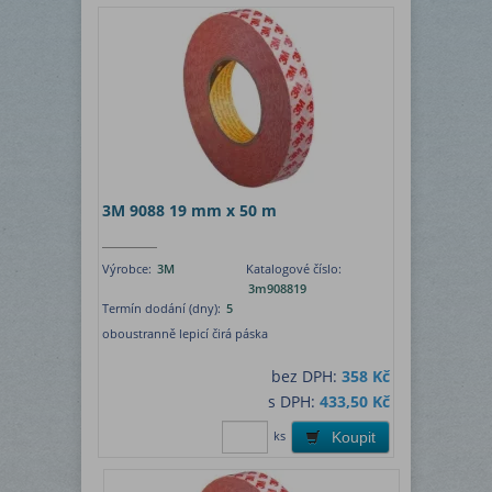
3M 9088 19 mm x 50 m
Výrobce:
3M
Katalogové číslo:
3m908819
Termín dodání (dny):
5
oboustranně lepicí čirá páska
bez DPH:
358 Kč
s DPH:
433,50 Kč
ks
Koupit