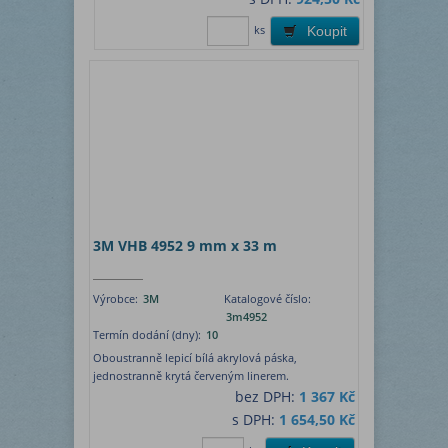
ks
Koupit
3M VHB 4952 9 mm x 33 m
Výrobce:
3M
Katalogové číslo:
3m4952
Termín dodání (dny):
10
Oboustranně lepicí bílá akrylová páska,
jednostranně krytá červeným linerem.
bez DPH:
1 367 Kč
s DPH:
1 654,50 Kč