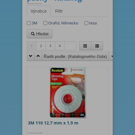
Výrobce
Filtr
3M
Orafol, Německo
tesa
Hledat
1
2
3
4
Řadit podle: (
Katalogového čísla
)
3M 110 12,7 mm x 1,9 m