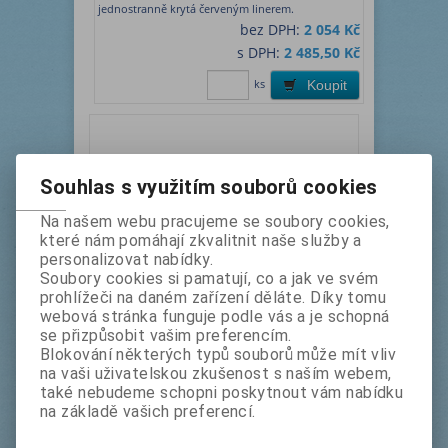
jednostranně krytá červeným linerem.
bez DPH:
2 054 Kč
s DPH:
2 485,50 Kč
ks
Koupit
Souhlas s využitím souborů cookies
Na našem webu pracujeme se soubory cookies,
které nám pomáhají zkvalitnit naše služby a
personalizovat nabídky.
Soubory cookies si pamatují, co a jak ve svém
prohlížeči na daném zařízení děláte. Díky tomu
3M VHB 4910 6 mm x 33 m
webová stránka funguje podle vás a je schopná
se přizpůsobit vašim preferencím.
Výrobce:
3M
Katalogové číslo:
Blokování některých typů souborů může mít vliv
3m49106
na vaši uživatelskou zkušenost s naším webem,
Termín dodání (dny):
1
také nebudeme schopni poskytnout vám nabídku
na základě vašich preferencí.
Oboustranně lepicí čirá akrylová páska,
jednostranně krytá červeným linerem.