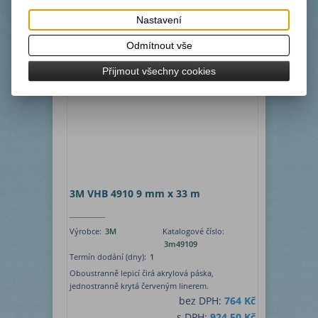
bez DPH:
510 Kč
s DPH:
617,50 Kč
Nastavení
ks
Koupit
Odmítnout vše
Přijmout všechny cookies
3M VHB 4910 9 mm x 33 m
Výrobce:
3M
Katalogové číslo:
3m49109
Termín dodání (dny):
1
Oboustranně lepicí čirá akrylová páska,
jednostranně krytá červeným linerem.
bez DPH:
764 Kč
s DPH:
924,50 Kč