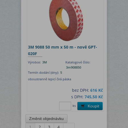
3M 9088 50 mm x 50 m - nově GPT-
020F
Výrobce:
3M
Katalogové číslo:
3m908850
Termín dodání (dny):
5
oboustranně lepicí čirá páska
bez DPH:
616 Kč
s DPH:
745,50 Kč
ks
Koupit
1
2
3
4