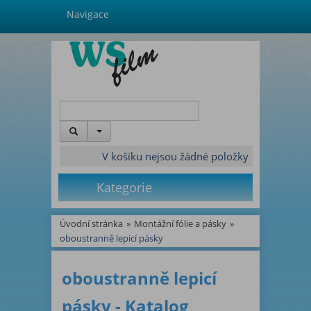
Navigace
V košíku nejsou žádné položky
Kategorie
Úvodní stránka
»
Montážní fólie a pásky
»
oboustranně lepicí pásky
oboustranně lepicí
pásky - Katalog