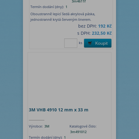
3m4611f
Termín dodání (dny):
1
Oboustranně lepicí šedá akrylová páska,
jednostranně krytá červeným linerem.
bez DPH:
192 Kč
s DPH:
232,50 Kč
ks
Koupit
3M VHB 4910 12 mm x 33 m
Výrobce:
3M
Katalogové číslo:
3m491012
Termín dodání (dny):
1