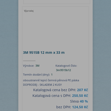
Výprodej
3M 9515B 12 mm x 33 m
Výrobce:
3M
Katalogové číslo:
3m9515b12
Termín dodání (dny):
1
oboustranně lepicí černná pěnová PE páska
DOPRODEJ - SKLADEM 2 KUSY
Katalogová cena bez DPH:
207 Kč
Katalogová cena s DPH:
250,50 Kč
Sleva
40 %
bez DPH:
124,50 Kč