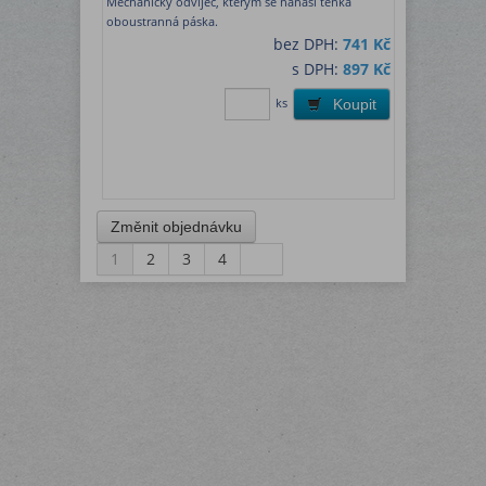
Mechanický odvíječ, kterým se nanáší tenka
oboustranná páska.
bez DPH:
741 Kč
s DPH:
897 Kč
ks
Koupit
1
2
3
4