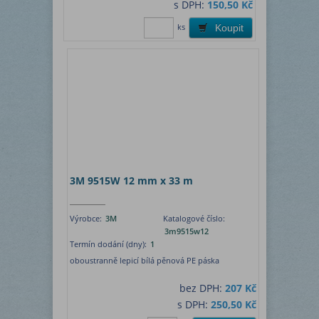
s DPH:
150,50 Kč
ks
Koupit
3M 9515W 12 mm x 33 m
Výrobce:
3M
Katalogové číslo:
3m9515w12
Termín dodání (dny):
1
oboustranně lepicí bílá pěnová PE páska
bez DPH:
207 Kč
s DPH:
250,50 Kč