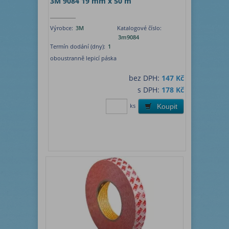
3M 9084 19 mm x 50 m
Výrobce:
3M
Katalogové číslo:
3m9084
Termín dodání (dny):
1
oboustranně lepicí páska
bez DPH:
147 Kč
s DPH:
178 Kč
ks
Koupit