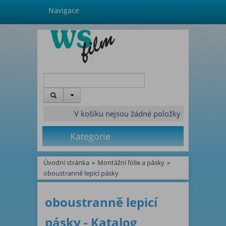
Navigace
V košíku nejsou žádné položky
Kategorie
Úvodní stránka
»
Montážní fólie a pásky
»
oboustranně lepicí pásky
oboustranně lepicí
pásky - Katalog