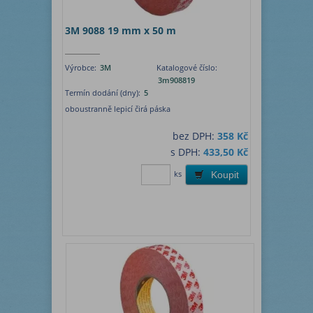
3M 9088 19 mm x 50 m
Výrobce:
3M
Katalogové číslo:
3m908819
Termín dodání (dny):
5
oboustranně lepicí čirá páska
bez DPH:
358 Kč
s DPH:
433,50 Kč
ks
Koupit