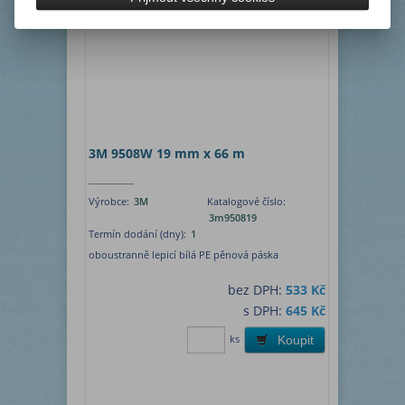
3M 9508W 19 mm x 66 m
Výrobce:
3M
Katalogové číslo:
3m950819
Termín dodání (dny):
1
oboustranně lepicí bílá PE pěnová páska
bez DPH:
533 Kč
s DPH:
645 Kč
ks
Koupit