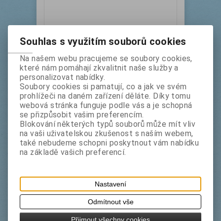
Souhlas s využitím souborů cookies
Na našem webu pracujeme se soubory cookies,
3M 9508W 12 mm x 66 m
které nám pomáhají zkvalitnit naše služby a
personalizovat nabídky.
Soubory cookies si pamatují, co a jak ve svém
Výrobce:
3M
Katalogové číslo:
prohlížeči na daném zařízení děláte. Díky tomu
3m950812
webová stránka funguje podle vás a je schopná
Termín dodání (dny):
1
se přizpůsobit vašim preferencím.
oboustranně lepicí bílá PE pěnová páska
Blokování některých typů souborů může mít vliv
na vaši uživatelskou zkušenost s naším webem,
bez DPH:
337 Kč
také nebudeme schopni poskytnout vám nabídku
s DPH:
408 Kč
na základě vašich preferencí.
ks
Koupit
Nastavení
Odmítnout vše
Přijmout všechny cookies