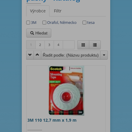
Výrobce
Filtr
3M
Orafol, Německo
tesa
Hledat
1
2
3
4
Řadit podle: (
Názvu produktu
)
3M 110 12,7 mm x 1,9 m