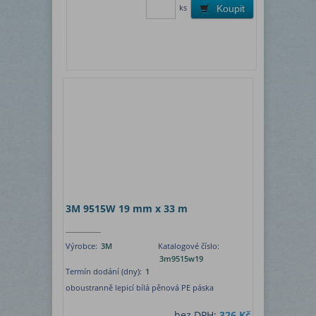
ks
Koupit
3M 9515W 19 mm x 33 m
Výrobce:
3M
Katalogové číslo:
3m9515w19
Termín dodání (dny):
1
oboustranně lepicí bílá pěnová PE páska
bez DPH:
326 Kč