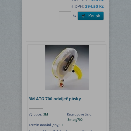
s DPH:
394,50 Kč
ks
Koupit
3M ATG 700 odvíječ pásky
Výrobce:
3M
Katalogové číslo:
3matg700
Termín dodání (dny):
1