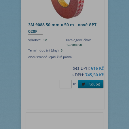
3M 9088 50 mm x 50 m - nově GPT-
020F
Výrobce:
3M
Katalogové číslo:
3m908850
Termín dodání (dny):
5
oboustranně lepicí čirá páska
bez DPH:
616 Kč
s DPH:
745,50 Kč
ks
Koupit