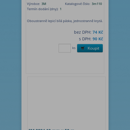
Výrobce:
3M
Katalogové číslo:
3m110
Termín dodání (dny):
1
Oboustranně lepicí bílá páska, jednostranně krytá.
bez DPH:
74 Kč
s DPH:
90 Kč
ks
Koupit