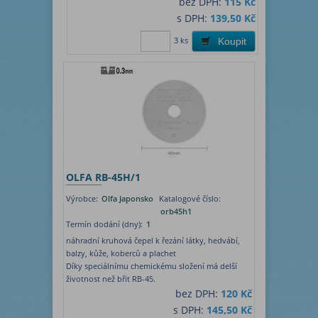
bez DPH:
115 Kč
s DPH:
139,50 Kč
3 ks
Koupit
OLFA RB-45H/1
Výrobce:
Olfa Japonsko
Katalogové číslo:
orb45h1
Termín dodání (dny):
1
náhradní kruhová čepel k řezání látky, hedvábí,
balzy, kůže, koberců a plachet
Díky speciálnímu chemickému složení má delší
životnost než břit RB-45.
bez DPH:
120 Kč
s DPH:
145,50 Kč