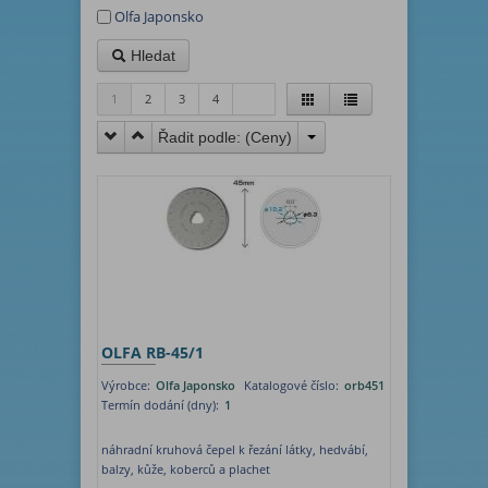
Olfa Japonsko
Hledat
1
2
3
4
Řadit podle: (
Ceny
)
OLFA RB-45/1
Výrobce:
Olfa Japonsko
Katalogové číslo:
orb451
Termín dodání (dny):
1
náhradní kruhová čepel k řezání látky, hedvábí,
balzy, kůže, koberců a plachet