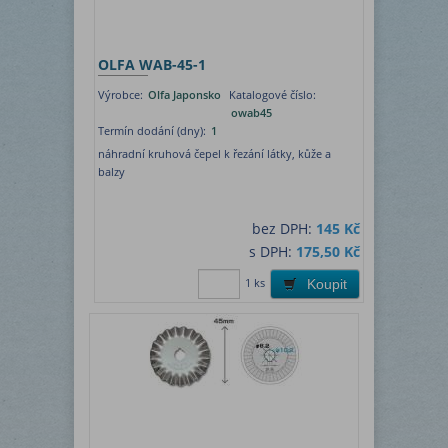
OLFA WAB-45-1
Výrobce:
Olfa Japonsko
Katalogové číslo:
owab45
Termín dodání (dny):
1
náhradní kruhová čepel k řezání látky, kůže a
balzy
bez DPH:
145 Kč
s DPH:
175,50 Kč
1 ks
Koupit