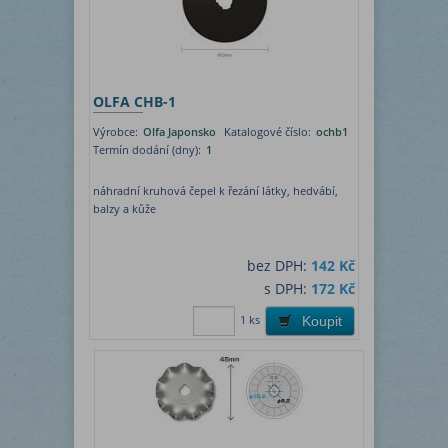
OLFA CHB-1
Výrobce:
Olfa Japonsko
Katalogové číslo:
ochb1
Termín dodání (dny):
1
náhradní kruhová čepel k řezání látky, hedvábí,
balzy a kůže
bez DPH:
142 Kč
s DPH:
172 Kč
1 ks
Koupit