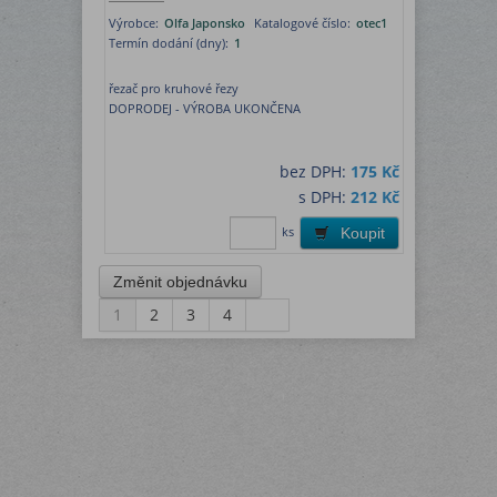
Výrobce:
Olfa Japonsko
Katalogové číslo:
otec1
Termín dodání (dny):
1
řezač pro kruhové řezy
DOPRODEJ - VÝROBA UKONČENA
bez DPH:
175 Kč
s DPH:
212 Kč
ks
Koupit
1
2
3
4