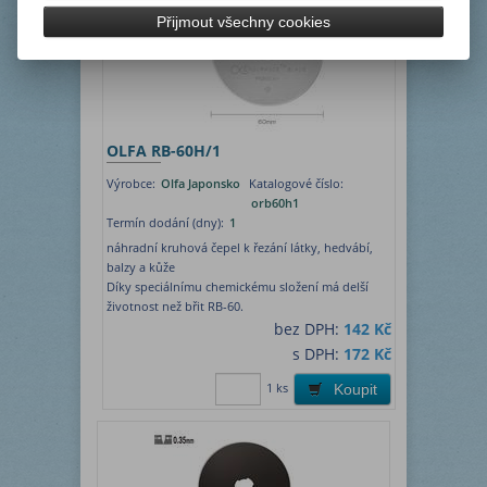
Přijmout všechny cookies
OLFA RB-60H/1
Výrobce:
Olfa Japonsko
Katalogové číslo:
orb60h1
Termín dodání (dny):
1
náhradní kruhová čepel k řezání látky, hedvábí,
balzy a kůže
Díky speciálnímu chemickému složení má delší
životnost než břit RB-60.
bez DPH:
142 Kč
s DPH:
172 Kč
1 ks
Koupit