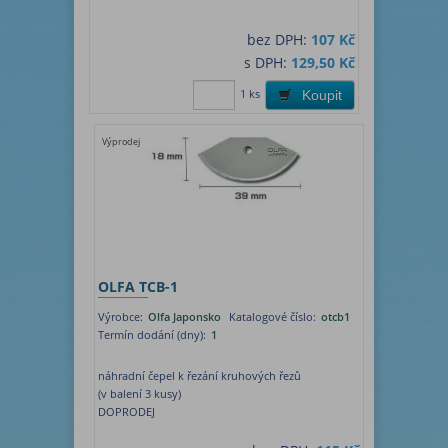
bez DPH:
107 Kč
s DPH:
129,50 Kč
1 ks
Koupit
Výprodej
OLFA TCB-1
Výrobce:
Olfa Japonsko
Katalogové číslo:
otcb1
Termín dodání (dny):
1
náhradní čepel k řezání kruhových řezů
(v balení 3 kusy)
DOPRODEJ