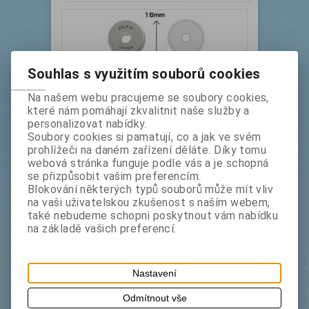
Souhlas s využitím souborů cookies
Na našem webu pracujeme se soubory cookies,
které nám pomáhají zkvalitnit naše služby a
OLFA RB-18/2
personalizovat nabídky.
Soubory cookies si pamatují, co a jak ve svém
Výrobce:
Olfa Japonsko
Katalogové číslo:
orb182
prohlížeči na daném zařízení děláte. Díky tomu
Termín dodání (dny):
1
webová stránka funguje podle vás a je schopná
se přizpůsobit vašim preferencím.
náhradní kruhová čepel ke speciálním řezům látky,
Blokování některých typů souborů může mít vliv
kůže...
na vaši uživatelskou zkušenost s naším webem,
(v balení 2 kusy)
také nebudeme schopni poskytnout vám nabídku
na základě vašich preferencí.
bez DPH:
128 Kč
s DPH:
155 Kč
2 ks
Koupit
Nastavení
Odmítnout vše