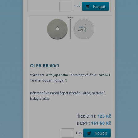
1 ks
Koupit
OLFA RB-60/1
Výrobce:
Olfa Japonsko
Katalogové číslo:
orb601
Termín dodání (dny):
1
náhradní kruhová čepel k řezání látky, hedvábí,
balzy a kůže
bez DPH:
125 Kč
s DPH:
151,50 Kč
1 ks
Koupit