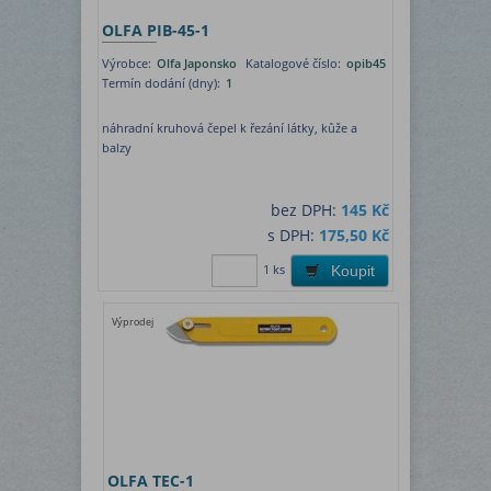
OLFA PIB-45-1
Výrobce:
Olfa Japonsko
Katalogové číslo:
opib45
Termín dodání (dny):
1
náhradní kruhová čepel k řezání látky, kůže a
balzy
bez DPH:
145 Kč
s DPH:
175,50 Kč
1 ks
Koupit
Výprodej
OLFA TEC-1