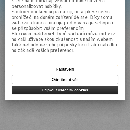
které nám pomáhají zkvalitnit naše služby a
personalizovat nabídky.
Filtr
Soubory cookies si pamatují, co a jak ve svém
prohlížeči na daném zařízení děláte. Díky tomu
webová stránka funguje podle vás a je schopná
Hledat
se přizpůsobit vašim preferencím.
Blokování některých typů souborů může mít vliv
na vaši uživatelskou zkušenost s naším webem,
také nebudeme schopni poskytnout vám nabídku
na základě vašich preferencí.
Nastavení
Odmítnout vše
Přijmout všechny cookies