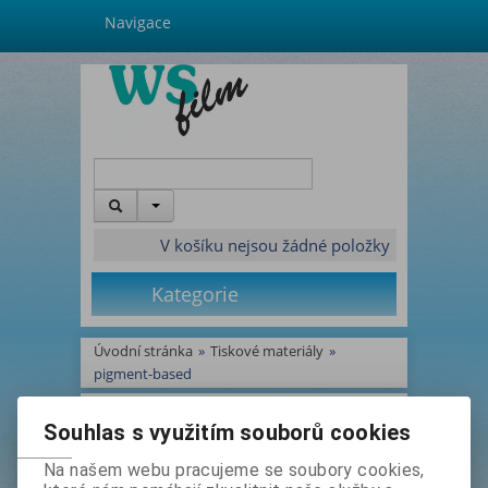
Navigace
V košíku nejsou žádné položky
Kategorie
Úvodní stránka
»
Tiskové materiály
»
pigment-based
pigment-based -
Souhlas s využitím souborů cookies
Na našem webu pracujeme se soubory cookies,
Katalog