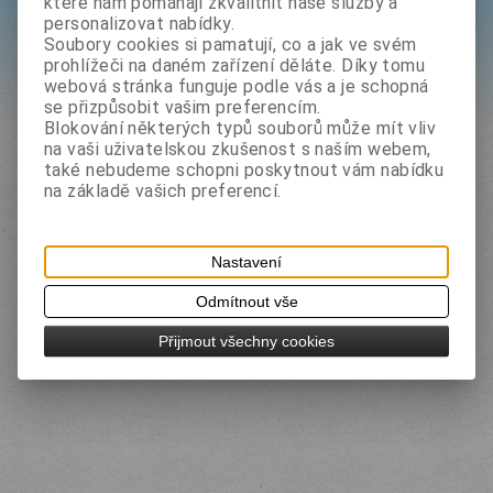
které nám pomáhají zkvalitnit naše služby a
personalizovat nabídky.
Filtr
Soubory cookies si pamatují, co a jak ve svém
prohlížeči na daném zařízení děláte. Díky tomu
webová stránka funguje podle vás a je schopná
Hledat
se přizpůsobit vašim preferencím.
Blokování některých typů souborů může mít vliv
na vaši uživatelskou zkušenost s naším webem,
také nebudeme schopni poskytnout vám nabídku
na základě vašich preferencí.
Nastavení
Odmítnout vše
Přijmout všechny cookies