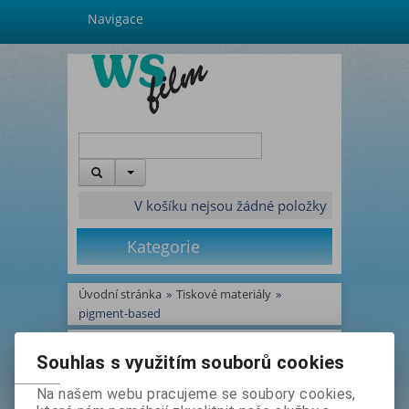
Navigace
V košíku nejsou žádné položky
Kategorie
Úvodní stránka
»
Tiskové materiály
»
pigment-based
pigment-based -
Souhlas s využitím souborů cookies
Na našem webu pracujeme se soubory cookies,
Katalog