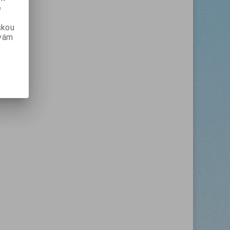
e
skou
 vám