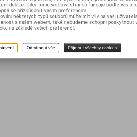
bez DPH:
22,50 Kč
zení děláte. Díky tomu webová stránka funguje podle vás a j
pná se přizpůsobit vašim preferencím.
s DPH:
27,50 Kč
ování některých typů souborů může mít vliv na vaši uživatel
m
Koupit
šenost s naším webem, také nebudeme schopni poskytnout
dku na základě vašich preferencí.
stavení
Odmítnout vše
Přijmout všechny cookies