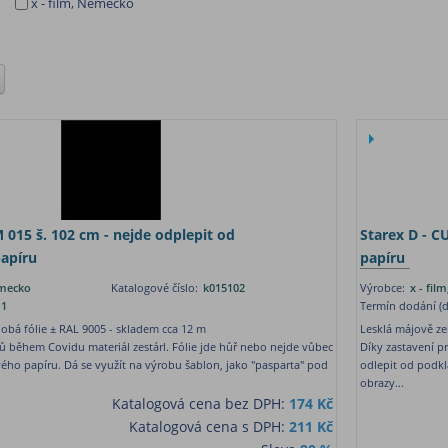
x - film, Německo
015 š. 102 cm - nejde odplepit od
Starex D - C
apíru
papíru
ěmecko
Katalogové číslo:
k015102
Výrobce:
x - fi
1
Termín dodání (d
obá fólie ± RAL 9005 - skladem cca 12 m
Lesklá májově ze
ů během Covidu materiál zestárl. Fólie jde hůř nebo nejde vůbec
Díky zastavení p
ého papíru. Dá se využít na výrobu šablon, jako "pasparta" pod
odlepit od podkl
obrazy...
Katalogová cena bez DPH:
174 Kč
Katalogová cena s DPH:
211 Kč