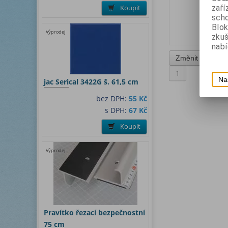
zaří
Koupit
scho
Blok
Výprodej
zku
nabí
1
Na
jac Serical 3422G š. 61,5 cm
bez DPH:
55 Kč
s DPH:
67 Kč
Koupit
Výprodej
Pravítko řezací bezpečnostní
75 cm