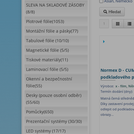
Aslan, Německo
SLEVA NA SKLADOVÉ ZÁSOBY
(8/8)
Hledat
Plotrové fólie(1053)
1
Montážní fólie a pásky(77)
Tabulové fólie (10/10)
Magnetické fólie (5/5)
Tiskové materiály(11)
Laminovací fólie (5/5)
Normex D - CUM 
podkladového p
Okenní a bezpečnostní
fólie(55)
Výrobce:
x - film, N
Termín dodání (dny):
Desky (pouze osobní odběr)
Matná černá středněd
(55/60)
Díky zastavení prodej
odlepit od podkladov
Pomůcky(650)
obrazy...
Prezentační systémy (30/30)
LED systémy (17/17)