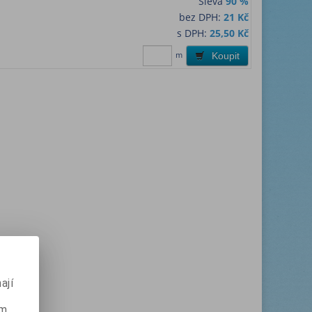
Sleva
90 %
bez DPH:
21 Kč
s DPH:
25,50 Kč
m
Koupit
ají
ém