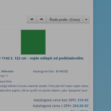
Řadit podle: (
Ceny
)
U 1142 š. 122 cm - nejde odlepit od podkladového
lm, Německo
Katalogové číslo:
k1142122
ny):
1
lená fólie
rodejů během Covidu materiál zestárl. Fólie jde hůř nebo nejde vůbec
adového papíru. Dá se využít na výrobu šablon, jako "pasparta" pod
Katalogová cena bez DPH:
210 Kč
Katalogová cena s DPH:
254,50 Kč