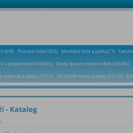
 (8/8)
Plotrové fólie(1053)
Montážní fólie a pásky(77)
Tabulov
í a bezpečnostní fólie(55)
Desky (pouze osobní odběr) (55/60)
ý materiál a pásky (11/11)
CD a DVD media a obaly (25/25)
Eti
í - Katalog
r