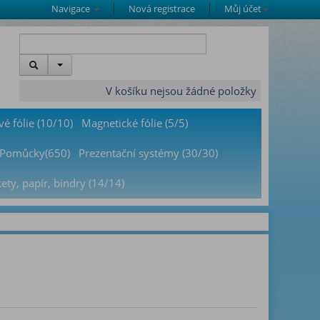
Navigace
Nová registrace
Můj účet
V košíku nejsou žádné položky
é fólie (10/10)
Magnetické fólie (5/5)
Pomůcky(650)
Prezentační systémy (30/30)
kety, papír, bindry (14/14)