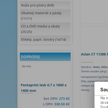
Nože pro plotry (8/8)
Obalový materiál a pásky
(11/11)
CD a DVD media a obaly
(25/25)
Etikety, papír, bindry (14/14)
Aslan CT 11388 
DOPRODEJ
Výprodej
Výrobce:
Aslan, Něm
Termín dodání (dny):
transparentní (průhle
Díky zastavení prodej
Pentaprint lesk 0,7 x 1000 x
odlepit od podkladov
Sou
obrazy...
1400 mm
Na 
bez DPH:
273 Kč
zkva
s DPH:
330,50 Kč
Soub