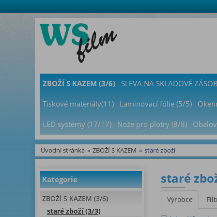
ZBOŽÍ S KAZEM (3/6)
SLEVA NA SKLADOVÉ ZÁSOBY
Tiskové materiály(11)
Laminovací fólie (5/5)
Okenn
LED systémy (17/17)
Nože pro plotry (8/8)
Obalov
Úvodní stránka
»
ZBOŽÍ S KAZEM
»
staré zboží
staré zbož
Kategorie
ZBOŽÍ S KAZEM (3/6)
Výrobce
Filt
staré zboží (3/3)