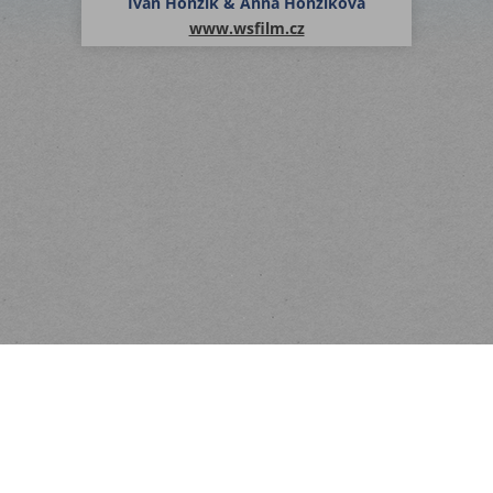
Ivan Honzík & Anna Honzíková
www.wsfilm.cz
Menu
Rychlá objednávka
Odběr novinek
Kontakt
Obchodní podmínky
KONTAKT
Dodací podmínky