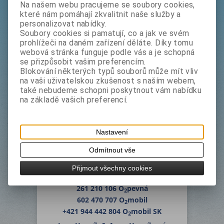
Vítáme Vás v prodejně
Na našem webu pracujeme se soubory cookies,
materiálů a pomůcek pro výrobu
které nám pomáhají zkvalitnit naše služby a
personalizovat nabídky.
reklamy
Soubory cookies si pamatují, co a jak ve svém
prohlížeči na daném zařízení děláte. Díky tomu
webová stránka funguje podle vás a je schopná
se přizpůsobit vašim preferencím.
Blokování některých typů souborů může mít vliv
na vaši uživatelskou zkušenost s naším webem,
také nebudeme schopni poskytnout vám nabídku
na základě vašich preferencí.
WS - film, spol. s r.o.
Branická
28
/
47
Nastavení
147 00 Praha 4 - Braník
Odmítnout vše
pondělí - pátek
8-16 h
8-14 h
folie@wsfilm.cz
Přijmout všechny cookies
telefony:
261 210 106 O
pevná
2
602 470 707 O
mobil
2
+421 944 442 804 O
mobil SK
2