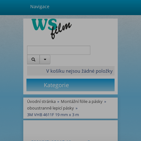
Navigace
V košíku nejsou žádné položky
Kategorie
Úvodní stránka
»
Montážní fólie a pásky
»
oboustranně lepicí pásky
»
3M VHB 4611F 19 mm x 3 m