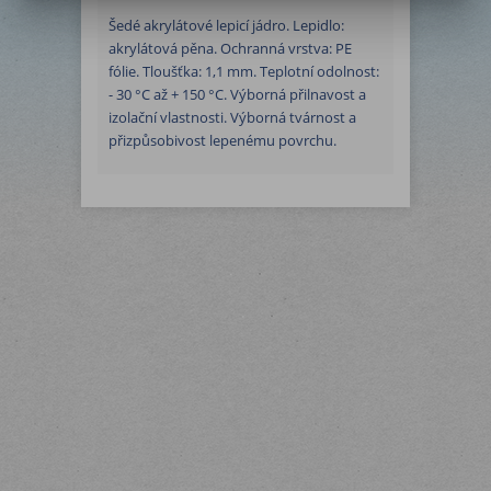
Šedé akrylátové lepicí jádro. Lepidlo:
akrylátová pěna. Ochranná vrstva: PE
fólie. Tloušťka: 1,1 mm. Teplotní odolnost:
- 30 °C až + 150 °C. Výborná přilnavost a
izolační vlastnosti. Výborná tvárnost a
přizpůsobivost lepenému povrchu.