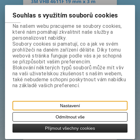
3M VHB 4611F 19 mm x 3 m
bez DPH:
192 Kč
Souhlas s využitím souborů cookies
s DPH:
232,50 Kč
Množstevní ceny
Na našem webu pracujeme se soubory cookies,
Od
Cena bez DPH
Cena s DPH
které nám pomáhají zkvalitnit naše služby a
48 ks
142 Kč
172 Kč
personalizovat nabídky.
Soubory cookies si pamatují, co a jak ve svém
ks
prohlížeči na daném zařízení děláte. Díky tomu
Koupit
webová stránka funguje podle vás a je schopná
se přizpůsobit vašim preferencím.
Výrobce:
3M
Blokování některých typů souborů může mít vliv
na vaši uživatelskou zkušenost s naším webem,
Katalogové číslo:
3m4611f
také nebudeme schopni poskytnout vám nabídku
Termín dodání (dny):
1
na základě vašich preferencí.
Tisk
Oboustranně lepicí šedá akrylová páska,
jednostranně krytá červeným linerem.
Nastavení
Odmítnout vše
Přijmout všechny cookies
Podrobný popis