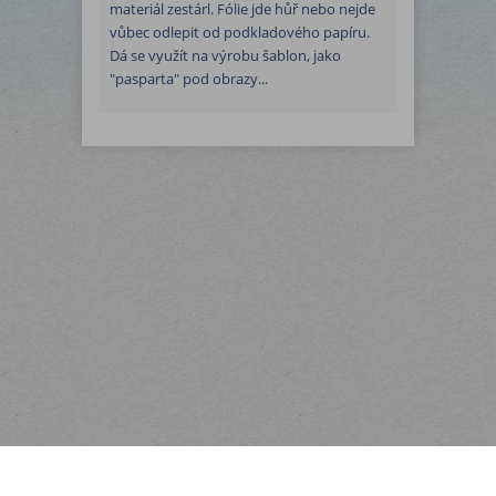
materiál zestárl. Fólie jde hůř nebo nejde
vůbec odlepit od podkladového papíru.
Dá se využít na výrobu šablon, jako
"pasparta" pod obrazy...
Menu