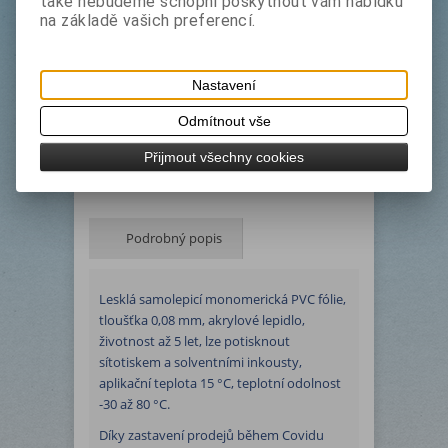
transparentní (průhledná) lesklá
také nebudeme schopni poskytnout vám nabídku
na základě vašich preferencí.
žlutozelená fólie, přibl. RAL 6018,
skadem cca 12 m
Díky zastavení prodejů během Covidu
Nastavení
materiál zestárl. Fólie jde hůř nebo
nejde vůbec odlepit od podkladového
Odmítnout vše
papíru. Dá se využít na výrobu šablon,
Přijmout všechny cookies
jako "pasparta" pod obrazy...
Podrobný popis
Lesklá samolepicí monomerická PVC fólie,
tloušťka 0,08 mm, akrylové lepidlo,
životnost až 5 let, lze potisknout
sítotiskem a solventními inkousty,
aplikační teplota 15 °C, teplotní odolnost
-30 až 80 °C.
Díky zastavení prodejů během Covidu