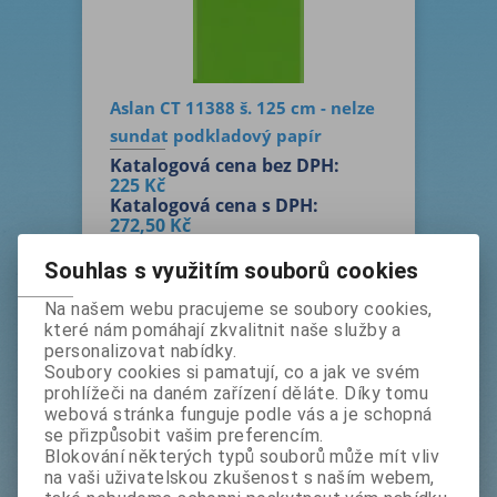
Aslan CT 11388 š. 125 cm - nelze
sundat podkladový papír
Katalogová cena bez DPH:
225 Kč
Katalogová cena s DPH:
272,50 Kč
Akční sleva
90 %
bez DPH:
22,50 Kč
Souhlas s využitím souborů cookies
s DPH:
27,50 Kč
Na našem webu pracujeme se soubory cookies,
m
Koupit
které nám pomáhají zkvalitnit naše služby a
personalizovat nabídky.
Soubory cookies si pamatují, co a jak ve svém
Výrobce:
Aslan, Německo
prohlížeči na daném zařízení děláte. Díky tomu
Katalogové číslo:
kas11388
webová stránka funguje podle vás a je schopná
se přizpůsobit vašim preferencím.
Termín dodání (dny):
1
Blokování některých typů souborů může mít vliv
Tisk
na vaši uživatelskou zkušenost s naším webem,