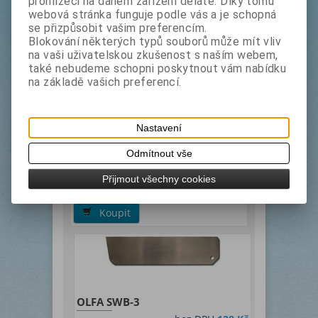
prohlížeči na daném zařízení děláte. Díky tomu
webová stránka funguje podle vás a je schopná
NL - AL, ML
se přizpůsobit vašim preferencím.
Blokování některých typů souborů může mít vliv
na vaši uživatelskou zkušenost s naším webem,
Alternativní nabídka
také nebudeme schopni poskytnout vám nabídku
na základě vašich preferencí.
Nastavení
Odmítnout vše
OLFA HSWB-1
bez DPH
221 Kč
Přijmout všechny cookies
s DPH
267,50 Kč
Koupit
OLFA SWB-3