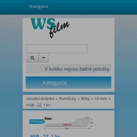
Navigace
V košíku nejsou žádné položky
Kategorie
Úvodní stránka
»
Pomůcky
»
Břity
»
18 mm
»
HSB - 2Z, 1 ks
VÝPRODEJ
HSB - 2Z, 1 ks