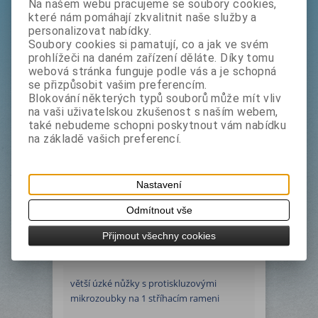
Na našem webu pracujeme se soubory cookies,
které nám pomáhají zkvalitnit naše služby a
OLFA SCS-3
personalizovat nabídky.
bez DPH:
285 Kč
Soubory cookies si pamatují, co a jak ve svém
s DPH:
345 Kč
prohlížeči na daném zařízení děláte. Díky tomu
webová stránka funguje podle vás a je schopná
Výrobce:
Olfa Japonsko
se přizpůsobit vašim preferencím.
Blokování některých typů souborů může mít vliv
Katalogové číslo:
oscs3
na vaši uživatelskou zkušenost s naším webem,
Termín dodání (dny):
1
také nebudeme schopni poskytnout vám nabídku
na základě vašich preferencí.
Tisk
větší úzké nůžky s protiskluzovými
mikrozoubky na 1 stříhacím rameni
Nastavení
DOPRODEJ
Odmítnout vše
Přijmout všechny cookies
Podrobný popis
větší úzké nůžky s protiskluzovými
mikrozoubky na 1 stříhacím rameni