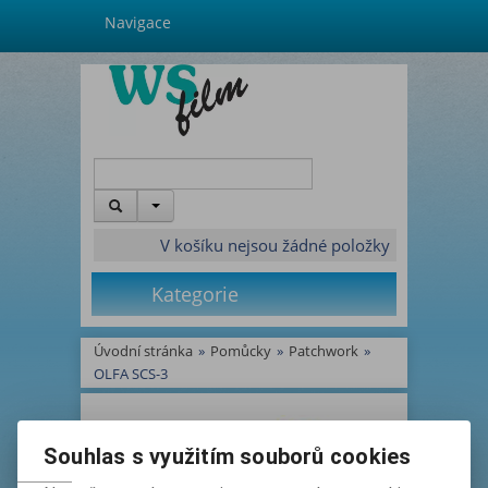
Navigace
V košíku nejsou žádné položky
Kategorie
Úvodní stránka
»
Pomůcky
»
Patchwork
»
OLFA SCS-3
Souhlas s využitím souborů cookies