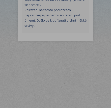
se nezacelí.
Při řezání na těchto podložkách
nepoužívejte paspartovač (řezání pod
úhlem). Došlo by k odříznutí vrchní měkké
vrstvy.