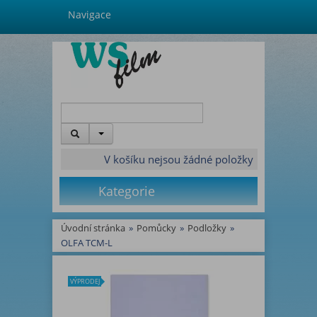
Navigace
V košíku nejsou žádné položky
Kategorie
Úvodní stránka
»
Pomůcky
»
Podložky
»
OLFA TCM-L
VÝPRODEJ