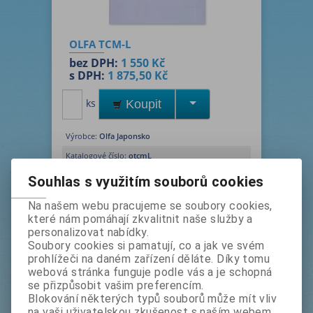
OLFA TCM-L
bez DPH:
1 550 Kč
s DPH:
1 875,50 Kč
ks
Koupit
Výrobce:
Olfa Japonsko
Katalogové číslo:
otcmL
Termín dodání (dny):
1
Souhlas s využitím souborů cookies
Tisk
Na našem webu pracujeme se soubory cookies,
podložka na řezání materiálů, průsvitná,
které nám pomáhají zkvalitnit naše služby a
rozměr 90 x 62 cm, tloušťka 3 mm,
personalizovat nabídky.
jednostranný potisk mřížkou
Soubory cookies si pamatují, co a jak ve svém
prohlížeči na daném zařízení děláte. Díky tomu
DOPRODEJ - SKLADEM POSLEDNÍ KUS
webová stránka funguje podle vás a je schopná
se přizpůsobit vašim preferencím.
Blokování některých typů souborů může mít vliv
Podrobný popis
na vaši uživatelskou zkušenost s naším webem,