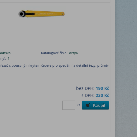
aponsko
Katalogové číslo:
orty4
ny):
1
řezač s pousvným krytem čepele pro speciální a detailní řezy, průměr
bez DPH:
190 Kč
s DPH:
230 Kč
ks
Koupit