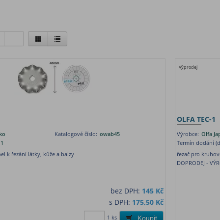
Výprodej
OLFA TEC-1
ko
Katalogové číslo:
owab45
Výrobce:
Olfa J
1
Termín dodání (d
l k řezání látky, kůže a balzy
řezač pro kruhov
DOPRODEJ - VÝ
bez DPH:
145 Kč
s DPH:
175,50 Kč
1 ks
Koupit