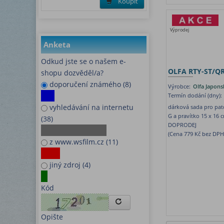
Koupit
Výprodej
Anketa
Odkud jste se o našem e-
OLFA RTY-ST/QR
shopu dozvěděl/a?
doporučení známého (8)
Výrobce:
Olfa Japons
Termín dodání (dny):
vyhledávání na internetu
dárková sada pro patc
G a pravítko 15 x 16 
(38)
DOPRODEJ
(Cena 779 Kč bez DPH
z www.wsfilm.cz (11)
jiný zdroj (4)
Kód
Opište