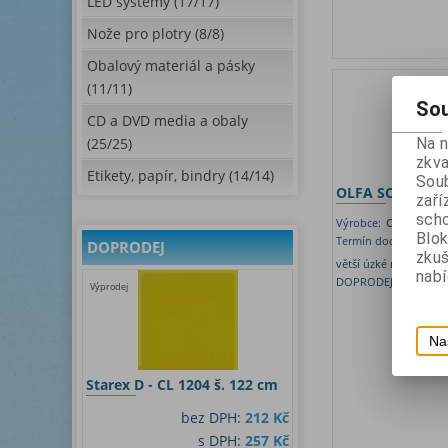
LED systémy (17/17)
Nože pro plotry (8/8)
Obalový materiál a pásky
(11/11)
Sou
CD a DVD media a obaly
(25/25)
Na 
zkva
Etikety, papír, bindry (14/14)
Soub
OLFA SCS-3
zaří
scho
Výrobce:
Olfa Japons
Blok
Termín dodání (dny):
DOPRODEJ
zku
větší úzké nůžky s p
nabí
DOPRODEJ
Výprodej
Na
Starex D - CL 1204 š. 122 cm
bez DPH:
212 Kč
s DPH:
257 Kč