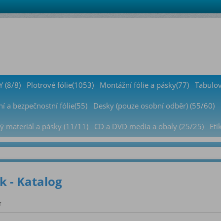
 (8/8)
Plotrové fólie(1053)
Montážní fólie a pásky(77)
Tabulov
í a bezpečnostní fólie(55)
Desky (pouze osobní odběr) (55/60)
ý materiál a pásky (11/11)
CD a DVD media a obaly (25/25)
Eti
 - Katalog
r