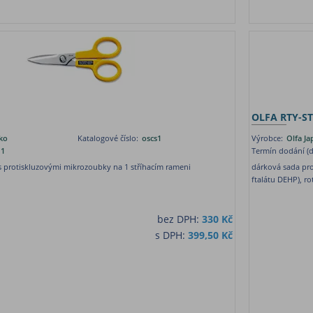
OLFA RTY-ST
ko
Katalogové číslo:
oscs1
Výrobce:
Olfa J
1
Termín dodání (d
s protiskluzovými mikrozoubky na 1 stříhacím rameni
dárková sada pr
ftalátu DEHP), ro
bez DPH:
330 Kč
s DPH:
399,50 Kč