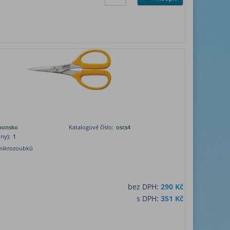
aponsko
Katalogové číslo:
oscs4
ny):
1
mikrozoubků
bez DPH:
290 Kč
s DPH:
351 Kč