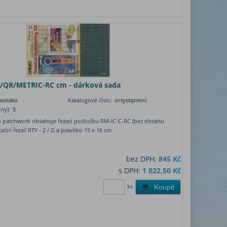
/QR/METRIC-RC cm - dárková sada
aponsko
Katalogové číslo:
ortystqrmrc
ny):
5
o patchwork obsahuje řezací podložku RM-IC-C-RC (bez obsahu
tační řezač RTY - 2 / G a pravítko 15 x 16 cm
bez DPH:
845 Kč
s DPH:
1 022,50 Kč
ks
Koupit