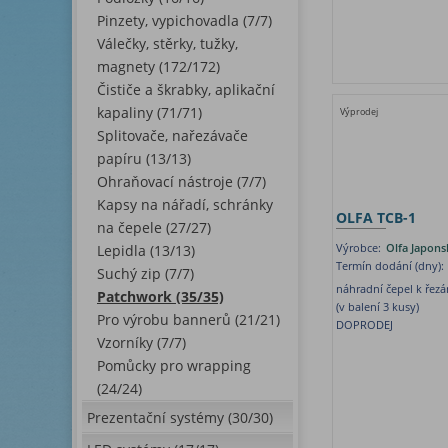
Pinzety, vypichovadla (7/7)
Válečky, stěrky, tužky,
magnety (172/172)
Čističe a škrabky, aplikační
kapaliny (71/71)
Výprodej
Splitovače, nařezávače
papíru (13/13)
Ohraňovací nástroje (7/7)
Kapsy na nářadí, schránky
OLFA TCB-1
na čepele (27/27)
Výrobce:
Olfa Japons
Lepidla (13/13)
Termín dodání (dny):
Suchý zip (7/7)
náhradní čepel k řez
Patchwork (35/35)
(v balení 3 kusy)
Pro výrobu bannerů (21/21)
DOPRODEJ
Vzorníky (7/7)
Pomůcky pro wrapping
(24/24)
Prezentační systémy (30/30)