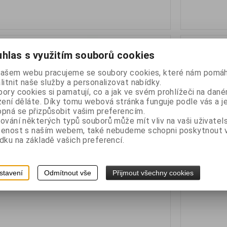
hlas s využitím souborů cookies
našem webu pracujeme se soubory cookies, které nám pomáh
litnit naše služby a personalizovat nabídky.
ory cookies si pamatují, co a jak ve svém prohlížeči na dan
OLFA SCS-2
zení děláte. Díky tomu webová stránka funguje podle vás a j
pná se přizpůsobit vašim preferencím.
ko
Katalogové číslo:
oscs3
Výrobce:
Olfa J
ování některých typů souborů může mít vliv na vaši uživatel
1
Termín dodání (d
šenost s naším webem, také nebudeme schopni poskytnout
rotiskluzovými mikrozoubky na 1 stříhacím rameni
větší robustní n
dku na základě vašich preferencí.
bez DPH:
285 Kč
stavení
Odmítnout vše
Přijmout všechny cookies
s DPH:
345 Kč