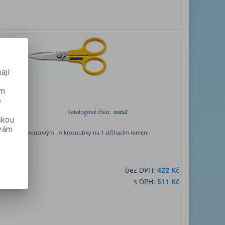
ají
ém
e
aponsko
Katalogové číslo:
oscs2
skou
ny):
1
 vám
ůžky s protiskluzovými mikrozoubky na 1 stříhacím rameni
bez DPH:
422 Kč
s DPH:
511 Kč