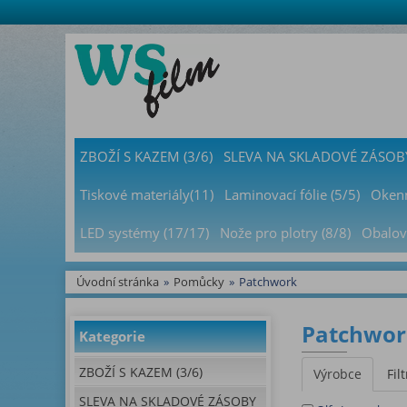
ZBOŽÍ S KAZEM (3/6)
SLEVA NA SKLADOVÉ ZÁSOBY
Tiskové materiály(11)
Laminovací fólie (5/5)
Okenn
LED systémy (17/17)
Nože pro plotry (8/8)
Obalov
Úvodní stránka
»
Pomůcky
»
Patchwork
Patchwork
Kategorie
ZBOŽÍ S KAZEM (3/6)
Výrobce
Filt
SLEVA NA SKLADOVÉ ZÁSOBY