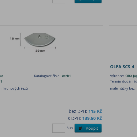
OLFA SCS-4
ko
Katalogové číslo:
otcb1
Výrobce:
Olfa J
1
Termín dodání (d
ání kruhových řezů
malé nůžky bez 
bez DPH:
115 Kč
s DPH:
139,50 Kč
3 ks
Koupit