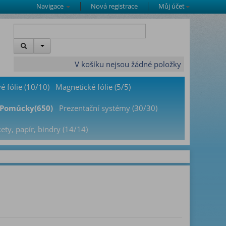
Navigace
Nová registrace
Můj účet
V košíku nejsou žádné položky
é fólie (10/10)
Magnetické fólie (5/5)
Pomůcky(650)
Prezentační systémy (30/30)
kety, papír, bindry (14/14)