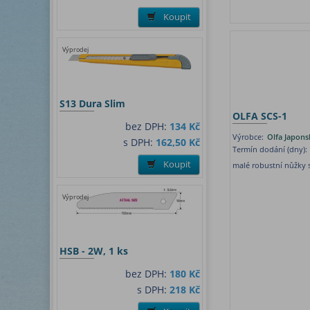
Koupit
Výprodej
S13 Dura Slim
OLFA SCS-1
bez DPH:
134 Kč
Výrobce:
Olfa Japons
s DPH:
162,50 Kč
Termín dodání (dny):
Koupit
malé robustní nůžky 
Výprodej
HSB - 2W, 1 ks
bez DPH:
180 Kč
s DPH:
218 Kč