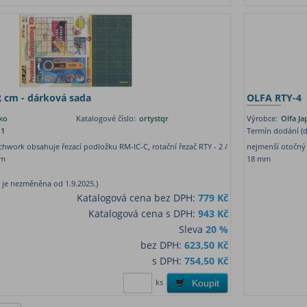
 cm - dárková sada
OLFA RTY-4
ko
Katalogové číslo:
ortystqr
Výrobce:
Olfa J
1
Termín dodání (d
hwork obsahuje řezací podložku RM-IC-C, rotační řezač RTY - 2 /
nejmenší otočný 
cm
18 mm
 je nezměněna od 1.9.2025.)
Katalogová cena bez DPH:
779 Kč
Katalogová cena s DPH:
943 Kč
Sleva
20 %
bez DPH:
623,50 Kč
s DPH:
754,50 Kč
ks
Koupit