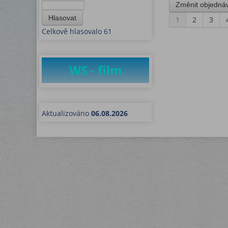
Hlasovat
1
2
3
Celkově hlasovalo 61
WS - film
Aktualizováno
06.08.2026