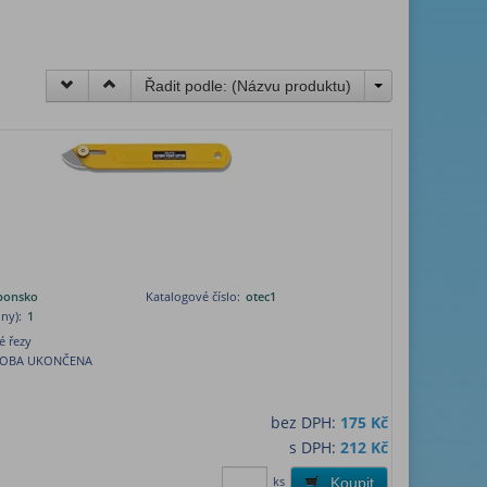
Řadit podle: (
Názvu produktu
)
aponsko
Katalogové číslo:
otec1
ny):
1
é řezy
ROBA UKONČENA
bez DPH:
175 Kč
s DPH:
212 Kč
ks
Koupit