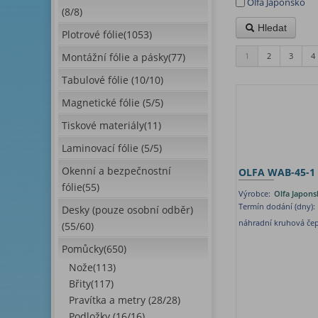
Olfa Japonsko
(8/8)
Hledat
Plotrové fólie(1053)
Montážní fólie a pásky(77)
1
2
3
4
Tabulové fólie (10/10)
Magnetické fólie (5/5)
Tiskové materiály(11)
Laminovací fólie (5/5)
Okenní a bezpečnostní
OLFA WAB-45-1
fólie(55)
Výrobce:
Olfa Japons
Termín dodání (dny):
Desky (pouze osobní odběr)
náhradní kruhová čepe
(55/60)
Pomůcky(650)
Nože(113)
Břity(117)
Pravítka a metry (28/28)
Podložky (16/16)