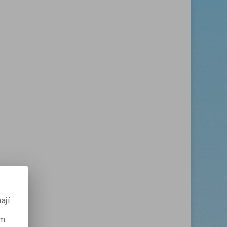
ají
ém