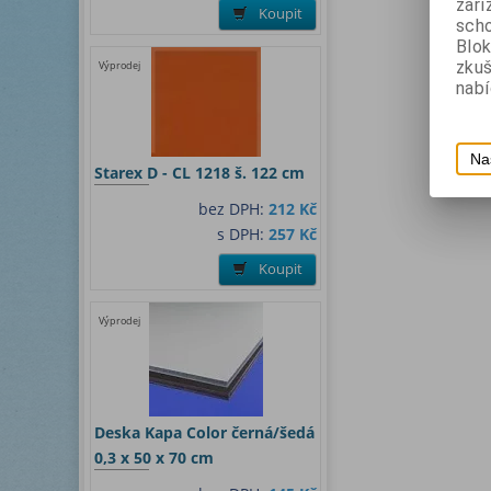
zaří
Koupit
scho
Blok
zku
Výprodej
nabí
Na
Starex D - CL 1218 š. 122 cm
bez DPH:
212 Kč
s DPH:
257 Kč
Koupit
Výprodej
Deska Kapa Color černá/šedá
0,3 x 50 x 70 cm