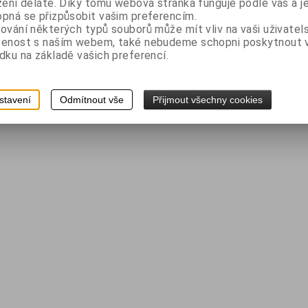
zení děláte. Díky tomu webová stránka funguje podle vás a j
pná se přizpůsobit vašim preferencím.
ování některých typů souborů může mít vliv na vaši uživatel
šenost s naším webem, také nebudeme schopni poskytnout
dku na základě vašich preferencí.
stavení
Odmítnout vše
Přijmout všechny cookies