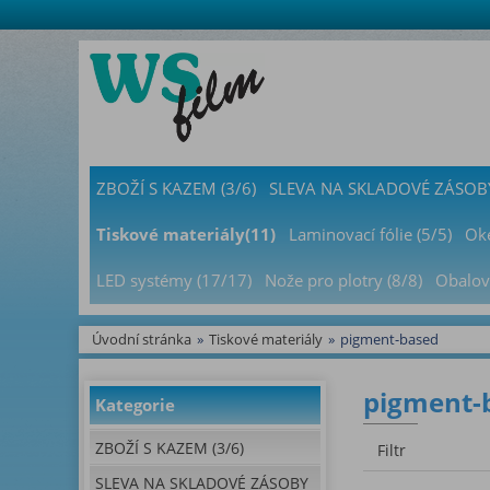
ZBOŽÍ S KAZEM (3/6)
SLEVA NA SKLADOVÉ ZÁSOBY
Tiskové materiály(11)
Laminovací fólie (5/5)
Oke
LED systémy (17/17)
Nože pro plotry (8/8)
Obalov
Úvodní stránka
»
Tiskové materiály
»
pigment-based
pigment-b
Kategorie
ZBOŽÍ S KAZEM (3/6)
Filtr
SLEVA NA SKLADOVÉ ZÁSOBY