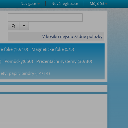
Navigace
Nová registrace
Můj účet
V košíku nejsou žádné položky
é fólie (10/10)
Magnetické fólie (5/5)
)
Pomůcky(650)
Prezentační systémy (30/30)
kety, papír, bindry (14/14)