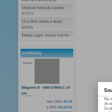
Obalový materiál a pásky
(11/11)
CD a DVD media a obaly
(25/25)
Etikety, papír, bindry (14/14)
DOPRODEJ
Výprodej
Megarex D - MM 6700M š. 61
Sou
cm
Na 
bez DPH:
48 Kč
zkva
s DPH:
58,50 Kč
Soub