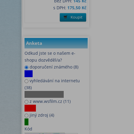
bez DPH:
145 Kč
s DPH:
175,50 Kč
Koupit
Anketa
Odkud jste se o našem e-
shopu dozvěděl/a?
doporučení známého (8)
vyhledávání na internetu
(38)
z www.wsfilm.cz (11)
jiný zdroj (4)
Kód