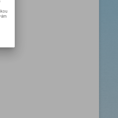
e
skou
 vám