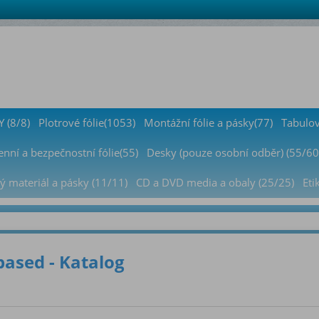
 (8/8)
Plotrové fólie(1053)
Montážní fólie a pásky(77)
Tabulov
nní a bezpečnostní fólie(55)
Desky (pouze osobní odběr) (55/60
ý materiál a pásky (11/11)
CD a DVD media a obaly (25/25)
Eti
ased - Katalog