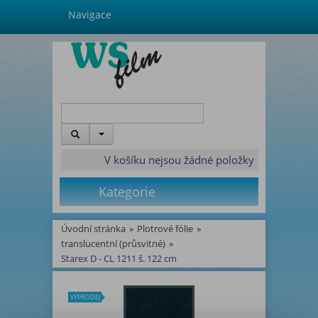
Navigace
V košíku nejsou žádné položky
Kategorie
Úvodní stránka
»
Plotrové fólie
»
translucentní (průsvitné)
»
Starex D - CL 1211 š. 122 cm
VÝPRODEJ