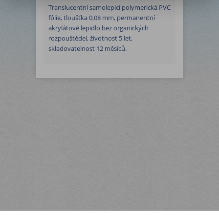
Translucentní samolepicí polymerická PVC
fólie, tloušťka 0,08 mm, permanentní
akrylátové lepidlo bez organických
rozpouštědel, životnost 5 let,
skladovatelnost 12 měsíců.