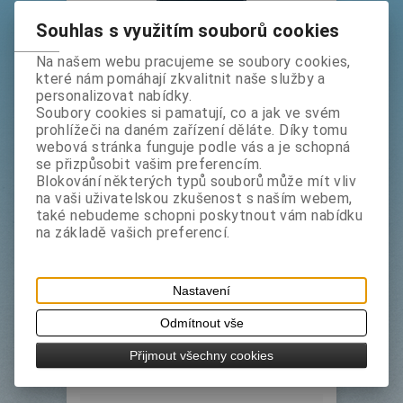
Souhlas s využitím souborů cookies
Na našem webu pracujeme se soubory cookies,
Starex D - CL 1211 š. 122 cm
které nám pomáhají zkvalitnit naše služby a
bez DPH:
212 Kč
personalizovat nabídky.
s DPH:
257 Kč
Soubory cookies si pamatují, co a jak ve svém
prohlížeči na daném zařízení děláte. Díky tomu
m
Koupit
webová stránka funguje podle vás a je schopná
se přizpůsobit vašim preferencím.
Blokování některých typů souborů může mít vliv
Výrobce:
x - film, Německo
na vaši uživatelskou zkušenost s naším webem,
Katalogové číslo:
1211122
také nebudeme schopni poskytnout vám nabídku
na základě vašich preferencí.
Termín dodání (dny):
1
Tisk
translucentní mechově zelená fólie
Nastavení
DOPRODEJ - skladem 1,35 m
Odmítnout vše
Přijmout všechny cookies
Podrobný popis