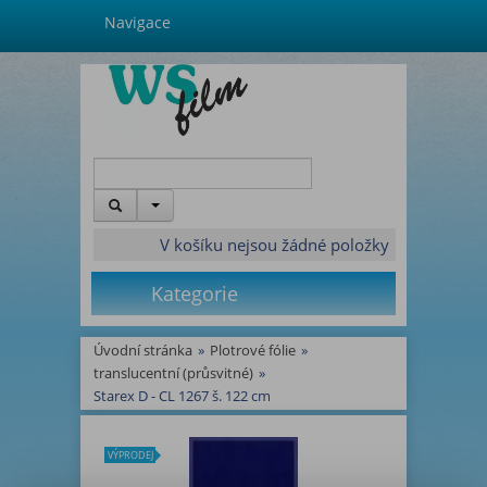
Navigace
V košíku nejsou žádné položky
Kategorie
Úvodní stránka
»
Plotrové fólie
»
translucentní (průsvitné)
»
Starex D - CL 1267 š. 122 cm
VÝPRODEJ