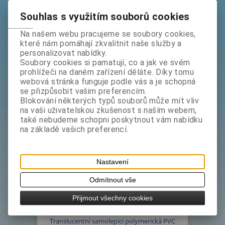
Souhlas s využitím souborů cookies
Na našem webu pracujeme se soubory cookies,
Starex D - CL 1267 š. 122 cm
které nám pomáhají zkvalitnit naše služby a
bez DPH:
212 Kč
personalizovat nabídky.
s DPH:
257 Kč
Soubory cookies si pamatují, co a jak ve svém
prohlížeči na daném zařízení děláte. Díky tomu
m
Koupit
webová stránka funguje podle vás a je schopná
se přizpůsobit vašim preferencím.
Blokování některých typů souborů může mít vliv
Výrobce:
x - film, Německo
na vaši uživatelskou zkušenost s naším webem,
Katalogové číslo:
1267122
také nebudeme schopni poskytnout vám nabídku
na základě vašich preferencí.
Termín dodání (dny):
1
Tisk
translucentní královská modrá fólie
Nastavení
Odmítnout vše
Podrobný popis
Přijmout všechny cookies
Translucentní samolepicí polymerická PVC