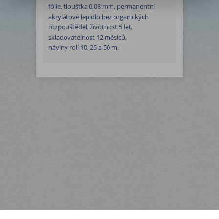
fólie, tloušťka 0,08 mm, permanentní
akrylátové lepidlo bez organických
rozpouštědel, životnost 5 let,
skladovatelnost 12 měsíců,
náviny rolí 10, 25 a 50 m.