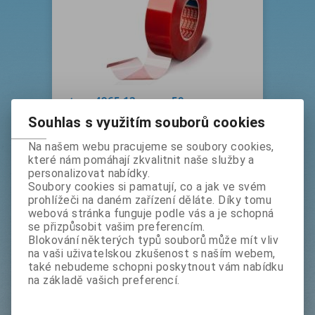
tesa 4965 12 mm x 50 m
bez DPH:
212 Kč
Souhlas s využitím souborů cookies
s DPH:
257 Kč
Na našem webu pracujeme se soubory cookies,
které nám pomáhají zkvalitnit naše služby a
ks
Koupit
personalizovat nabídky.
Soubory cookies si pamatují, co a jak ve svém
Výrobce:
tesa
prohlížeči na daném zařízení děláte. Díky tomu
webová stránka funguje podle vás a je schopná
Katalogové číslo:
t4965
se přizpůsobit vašim preferencím.
Termín dodání (dny):
1
Blokování některých typů souborů může mít vliv
Tisk
na vaši uživatelskou zkušenost s naším webem,
také nebudeme schopni poskytnout vám nabídku
oboustranně lepicí čirtá páska, tloušťka
na základě vašich preferencí.
0,205 mm, jednostranně krytá červeným
linerem