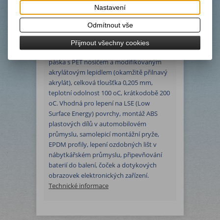
Nastavení
Podrobný popis
Odmítnout vše
Přijmout všechny cookies
transparentní oboustranně lepicí čirá
páska s PET nosičem a modifikovaným
akrylátovým lepidlem (okamžitě přilnavý
akrylát), celková tloušťka 0,205 mm,
teplotní odolnost 100 oC, krátkodobě 200
oC. Vhodná pro lepení na LSE (Low
Surface Energy) povrchy, montáž ABS
plastových dílů v automobilovém
průmyslu, samolepicí montážní pryže,
EPDM profily, lepení ozdobných lišt v
nábytkářském průmyslu, připevňování
baterií do balení, čoček a dotykových
obrazovek elektronických zařízení.
Technické informace