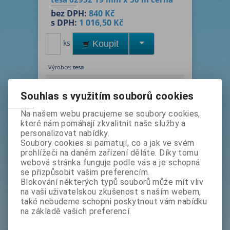
bez DPH:
840 Kč
s DPH:
1 016,50 Kč
ks
Koupit
Výrobce:
tesa
Katalogové číslo:
t62932
Souhlas s využitím souborů cookies
Termín dodání (dny):
1
Tisk
Na našem webu pracujeme se soubory cookies,
Oboustranně lepicí černá páska s
které nám pomáhají zkvalitnit naše služby a
nosičem z PE pěnové hmoty,
personalizovat nabídky.
Soubory cookies si pamatují, co a jak ve svém
jednostranně krytá žlutým ochranným
prohlížeči na daném zařízení děláte. Díky tomu
linerem.
webová stránka funguje podle vás a je schopná
se přizpůsobit vašim preferencím.
Blokování některých typů souborů může mít vliv
na vaši uživatelskou zkušenost s naším webem,
Podrobný popis
také nebudeme schopni poskytnout vám nabídku
na základě vašich preferencí.
Oboustranně lepicí černá PE pěna