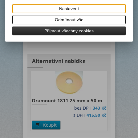
jednostranně krytá pevným žlutým
Nastavení
ochranným linerem, tloušťka 0,8 mm,
lepidlo na obou stranách permanentní
Odmítnout vše
akrylátové, UV odolné. Je vhodná pro
použití v exteriéru.
Přijmout všechny cookies
Výrobkový list v angličtině
Alternativní nabídka
Oramount 1811 25 mm x 50 m
bez DPH
343 Kč
s DPH
415,50 Kč
Koupit