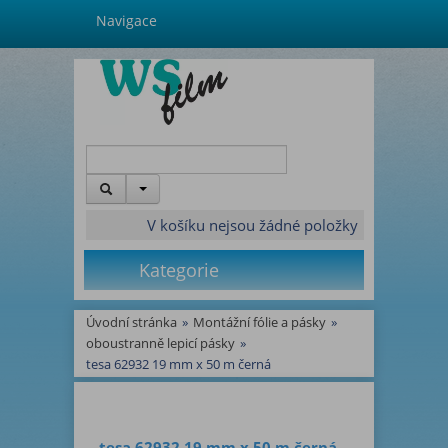
Navigace
V košíku nejsou žádné položky
Kategorie
Úvodní stránka
»
Montážní fólie a pásky
»
oboustranně lepicí pásky
»
tesa 62932 19 mm x 50 m černá
tesa 62932 19 mm x 50 m černá