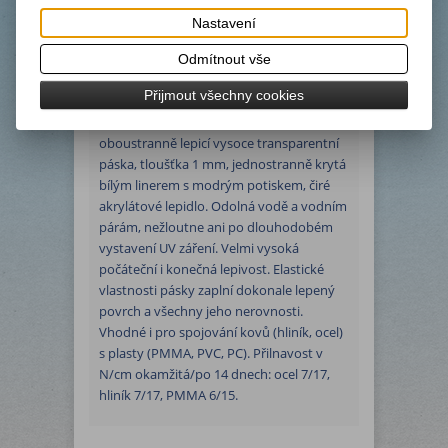
lepidlo
Nastavení
Odmítnout vše
Podrobný popis
Přijmout všechny cookies
oboustranně lepicí vysoce transparentní
páska, tloušťka 1 mm, jednostranně krytá
bílým linerem s modrým potiskem, čiré
akrylátové lepidlo. Odolná vodě a vodním
párám, nežloutne ani po dlouhodobém
vystavení UV záření. Velmi vysoká
počáteční i konečná lepivost. Elastické
vlastnosti pásky zaplní dokonale lepený
povrch a všechny jeho nerovnosti.
Vhodné i pro spojování kovů (hliník, ocel)
s plasty (PMMA, PVC, PC). Přilnavost v
N/cm okamžitá/po 14 dnech: ocel 7/17,
hliník 7/17, PMMA 6/15.