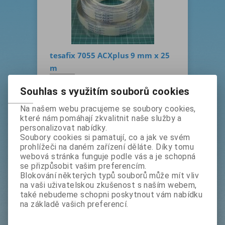
tesafix 7055 ACXplus 9 mm x 25
m
bez DPH:
552 Kč
s DPH:
668 Kč
Souhlas s využitím souborů cookies
Na našem webu pracujeme se soubory cookies,
ks
Koupit
které nám pomáhají zkvalitnit naše služby a
personalizovat nabídky.
Výrobce:
tesa
Soubory cookies si pamatují, co a jak ve svém
prohlížeči na daném zařízení děláte. Díky tomu
Katalogové číslo:
t7055925
webová stránka funguje podle vás a je schopná
Termín dodání (dny):
1
se přizpůsobit vašim preferencím.
Tisk
Blokování některých typů souborů může mít vliv
na vaši uživatelskou zkušenost s naším webem,
oboustranně lepicí vysoce
také nebudeme schopni poskytnout vám nabídku
transparentní páska, tloušťka 1 mm,
na základě vašich preferencí.
jednostranně krytá bílým linerem s
modrým potiskem, čiré akrylátové