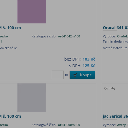
M š. 100 cm
Oracal 641-0
mecko
Katalogové číslo:
or641042m100
Výrobce:
Orafol
1
Termín dodání (d
mická fólie
matná zlatožlutá
bez DPH:
103 Kč
s DPH:
125 Kč
m
Koupit
Výprodej
M š. 100 cm
jac Serical 
mecko
Katalogové číslo:
or641000m100
Výrobce:
Avery 