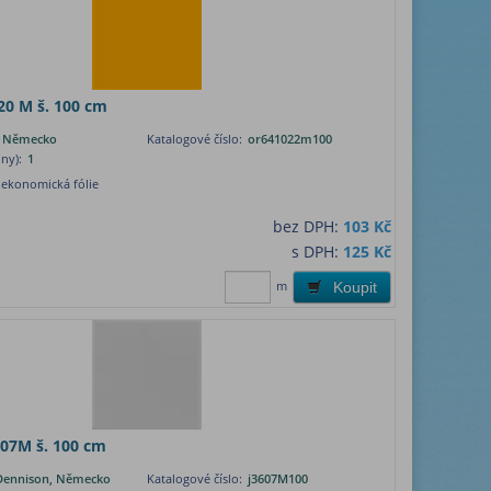
20 M š. 100 cm
, Německo
Katalogové číslo:
or641022m100
ny):
1
 ekonomická fólie
bez DPH:
103 Kč
s DPH:
125 Kč
m
Koupit
3607M š. 100 cm
Dennison, Německo
Katalogové číslo:
j3607M100