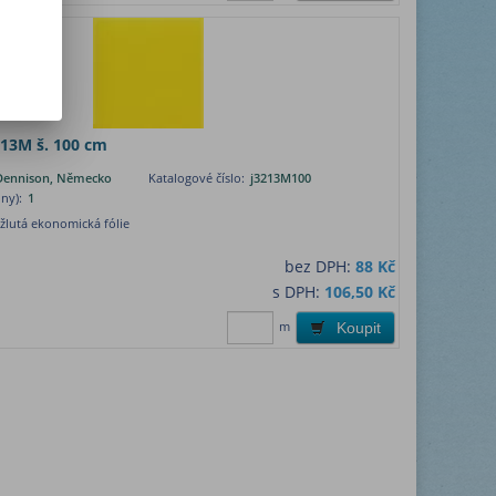
3213M š. 100 cm
Dennison, Německo
Katalogové číslo:
j3213M100
ny):
1
žlutá ekonomická fólie
bez DPH:
88 Kč
s DPH:
106,50 Kč
m
Koupit