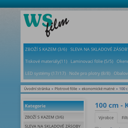
ZBOŽÍ S KAZEM (3/6)
SLEVA NA SKLADOVÉ ZÁSOBY
Tiskové materiály(11)
Laminovací fólie (5/5)
Okenn
LED systémy (17/17)
Nože pro plotry (8/8)
Obalov
Úvodní stránka
»
Plotrové fólie
»
ekonomické matné
»
100 
100 cm - 
Kategorie
ZBOŽÍ S KAZEM (3/6)
Výrobce
Filt
SLEVA NA SKLADOVÉ ZÁSOBY