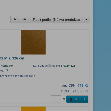
Řadit podle: (
Názvu produktu
)
92 M š. 126 cm
, Německo
Katalogové číslo:
or641092m126
ny):
3
 bronzová ekonomická fólie
bez DPH:
178 Kč
s DPH:
215,50 Kč
m
Koupit