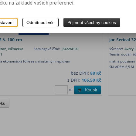
dku na základě vašich preferencí.
Výprodej
stavení
Odmítnout vše
Přijmout všechny cookies
M š. 100 cm
jac Serical 
ison, Německo
Katalogové číslo:
j3422M100
Výrobce:
Avery 
1
Termín dodání (d
á ekonomická fólie se snímatelným lepidlem
matná podzimní 
SKLADEM 6,5 M
bez DPH:
88 Kč
s DPH:
106,50 Kč
m
Koupit