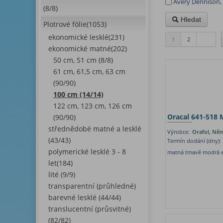
Avery Dennison
(8/8)
Hledat
Plotrové fólie(1053)
ekonomické lesklé(231)
1
2
ekonomické matné(202)
50 cm, 51 cm (8/8)
61 cm, 61,5 cm, 63 cm
(90/90)
100 cm (14/14)
122 cm, 123 cm, 126 cm
Oracal 641-518 
(90/90)
střednědobé matné a lesklé
Výrobce:
Orafol, Ně
(43/43)
Termín dodání (dny):
polymerické lesklé 3 - 8
matná tmavě modrá e
let(184)
lité (9/9)
transparentní (průhledné)
barevné lesklé (44/44)
translucentní (průsvitné)
(82/82)