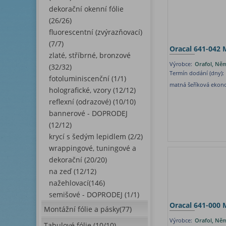
dekorační okenní fólie
(26/26)
fluorescentní (zvýrazňovací)
(7/7)
Oracal 641-042 
zlaté, stříbrné, bronzové
Výrobce:
Orafol, Ně
(32/32)
Termín dodání (dny):
fotoluminiscenční (1/1)
matná šeříková ekono
holografické, vzory (12/12)
reflexní (odrazové) (10/10)
bannerové - DOPRODEJ
(12/12)
krycí s šedým lepidlem (2/2)
wrappingové, tuningové a
dekorační (20/20)
na zeď (12/12)
nažehlovací(146)
semišové - DOPRODEJ (1/1)
Oracal 641-000 
Montážní fólie a pásky(77)
Výrobce:
Orafol, Ně
Tabulové fólie (10/10)