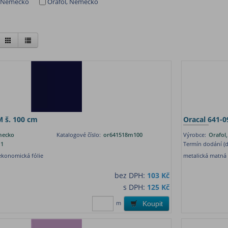
, Německo
Orafol, Německo
M š. 100 cm
Oracal 641-0
mecko
Katalogové číslo:
or641518m100
Výrobce:
Orafol
1
Termín dodání (d
konomická fólie
metalická matná
bez DPH:
103 Kč
s DPH:
125 Kč
m
Koupit