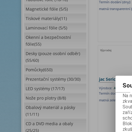
Termín dodání (dny):
Magnetické fólie (5/5)
matná transparentní (
Tiskové materiály(11)
Laminovací fólie (5/5)
Okenní a bezpečnostní
fólie(55)
Výprodej
Desky (pouze osobní odběr)
(55/60)
Pomůcky(650)
Prezentační systémy (30/30)
jac Serical 3516
Sou
LED systémy (17/17)
Výrobce:
Avery Denn
Termín dodání (dny):
Na 
Nože pro plotry (8/8)
matná zelená ekonomi
zkva
Soub
Obalový materiál a pásky
zaří
(11/11)
scho
CD a DVD media a obaly
Blok
zku
(25/25)