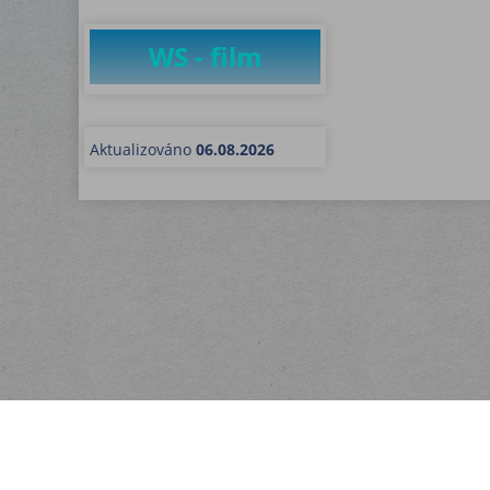
WS - film
Aktualizováno
06.08.2026
Menu
Rychlá objednávka
Kontakt
Obchodní podmínky
Dodací podmínky