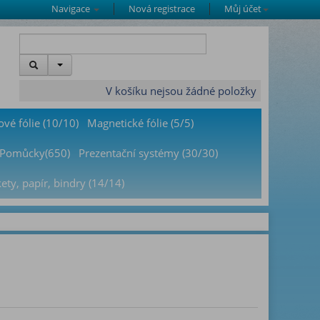
Navigace
Nová registrace
Můj účet
V košíku nejsou žádné položky
ové fólie (10/10)
Magnetické fólie (5/5)
Pomůcky(650)
Prezentační systémy (30/30)
kety, papír, bindry (14/14)