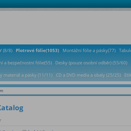
 (8/8)
Plotrové fólie(1053)
Montážní fólie a pásky(77)
Tabul
í a bezpečnostní fólie(55)
Desky (pouze osobní odběr) (55/60)
ý materiál a pásky (11/11)
CD a DVD media a obaly (25/25)
Eti
cm
Katalog
r