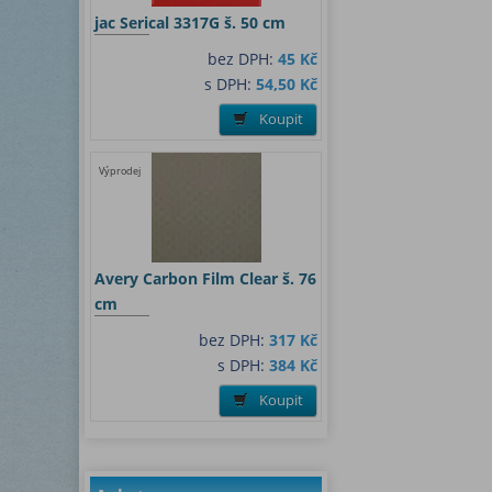
jac Serical 3317G š. 50 cm
bez DPH:
45 Kč
s DPH:
54,50 Kč
Koupit
Výprodej
Avery Carbon Film Clear š. 76
cm
bez DPH:
317 Kč
s DPH:
384 Kč
Koupit