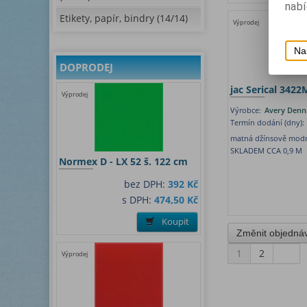
nabí
Etikety, papír, bindry (14/14)
Výprodej
Na
DOPRODEJ
jac Serical 3422
Výprodej
Výrobce:
Avery Denn
Termín dodání (dny):
matná džínsově modr
SKLADEM CCA 0,9 M
Normex D - LX 52 š. 122 cm
bez DPH:
392 Kč
s DPH:
474,50 Kč
Koupit
1
2
Výprodej