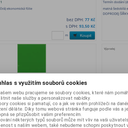
1
Termín dodání (d
čirá) ekonomická fólie
matná šedobílá 
DOPRODEJ ŠÍŘKY
bez DPH:
77 Kč
s DPH:
93,50 Kč
m
Koupit
Výprodej
M š. 100 cm
jac Serical 
hlas s využitím souborů cookies
ison, Německo
Katalogové číslo:
j3516M100
Výrobce:
Avery 
1
Termín dodání (d
našem webu pracujeme se soubory cookies, které nám pomáh
cká fólie se snímatelným lepidlem
matná tmavě mod
litnit naše služby a personalizovat nabídky.
ory cookies si pamatují, co a jak ve svém prohlížeči na dan
bez DPH:
88 Kč
zení děláte. Díky tomu webová stránka funguje podle vás a j
pná se přizpůsobit vašim preferencím.
s DPH:
106,50 Kč
ování některých typů souborů může mít vliv na vaši uživatel
m
Koupit
šenost s naším webem, také nebudeme schopni poskytnout