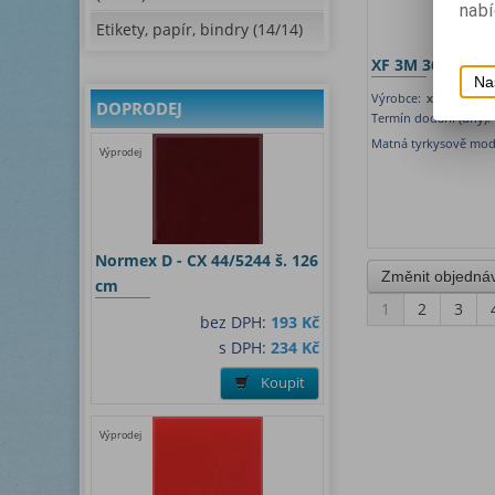
nabí
Etikety, papír, bindry (14/14)
XF 3M 3656 š. 1
Na
Výrobce:
x - film, N
DOPRODEJ
Termín dodání (dny):
Matná tyrkysově modr
Výprodej
Normex D - CX 44/5244 š. 126
cm
1
2
3
bez DPH:
193 Kč
s DPH:
234 Kč
Koupit
Výprodej