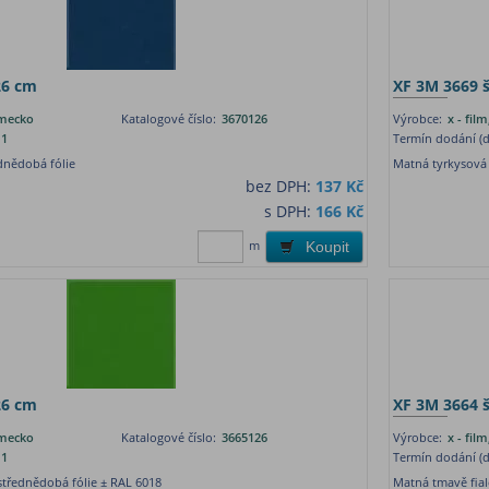
26 cm
XF 3M 3669 š
ěmecko
Katalogové číslo:
3670126
Výrobce:
x - fi
1
Termín dodání (d
dnědobá fólie
Matná tyrkysová 
bez DPH:
137 Kč
s DPH:
166 Kč
m
Koupit
26 cm
XF 3M 3664 š
ěmecko
Katalogové číslo:
3665126
Výrobce:
x - fi
1
Termín dodání (d
střednědobá fólie ± RAL 6018
Matná tmavě fial