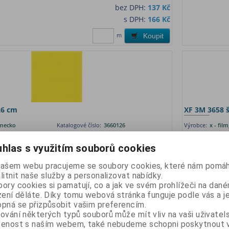
bez DPH:
137 Kč
s DPH:
166 Kč
m
Koupit
26 cm
XF 3M 3658 š
ěmecko
Katalogové číslo:
3660126
Výrobce:
x - fi
1
Termín dodání (d
obá fólie
hlas s využitím souborů cookies
Matná lila střed
bez DPH:
137 Kč
našem webu pracujeme se soubory cookies, které nám pomáh
s DPH:
166 Kč
litnit naše služby a personalizovat nabídky.
ory cookies si pamatují, co a jak ve svém prohlížeči na dan
m
Koupit
zení děláte. Díky tomu webová stránka funguje podle vás a j
pná se přizpůsobit vašim preferencím.
ování některých typů souborů může mít vliv na vaši uživatel
šenost s naším webem, také nebudeme schopni poskytnout