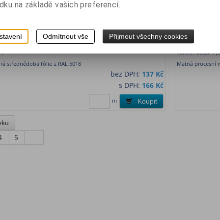
dku na základě vašich preferencí.
26 cm
XF 3M 3650 š
stavení
Odmítnout vše
Přijmout všechny cookies
ěmecko
Katalogové číslo:
3656126
Výrobce:
x - fi
1
Termín dodání (d
á střednědobá fólie ± RAL 5018
Matná procesní 
bez DPH:
137 Kč
s DPH:
166 Kč
m
Koupit
4
5