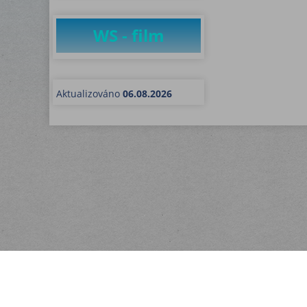
WS - film
Aktualizováno
06.08.2026
Menu
Rychlá objednávka
Kontakt
Obchodní podmínky
Dodací podmínky