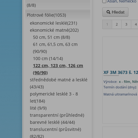
Aslan, Německo
(8/8)
Hledat
Plotrové fólie(1053)
ekonomické lesklé(231)
1
2
3
4
ekonomické matné(202)
50 cm, 51 cm (8/8)
61 cm, 61,5 cm, 63 cm
(90/90)
100 cm (14/14)
122 cm, 123 cm, 126 cm
XF 3M 3673 š. 1
(90/90)
střednědobé matné a lesklé
Výrobce:
x - film, N
(43/43)
Termín dodání (dny):
polymerické lesklé 3 - 8
Matná ultramarínová 
let(184)
lité (9/9)
transparentní (průhledné)
barevné lesklé (44/44)
translucentní (průsvitné)
(82/82)