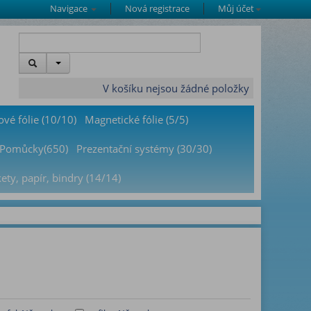
Navigace
Nová registrace
Můj účet
V košíku nejsou žádné položky
ové fólie (10/10)
Magnetické fólie (5/5)
Pomůcky(650)
Prezentační systémy (30/30)
kety, papír, bindry (14/14)