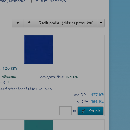
rafol, Německo
x - film, Německo
Řadit podle: (
Názvu produktu
)
. 126 cm
lm, Německo
Katalogové číslo:
3671126
ny):
1
odrá střednědobá fólie ± RAL 5005
bez DPH:
137 Kč
s DPH:
166 Kč
m
Koupit