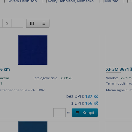
Avery Dennison
Avery Dennison, Německo
MACtac
O
5
26 cm
XF 3M 3671 š
ěmecko
Katalogové číslo:
3673126
Výrobce:
x - fi
1
Termín dodání (d
střednědobá fólie ± RAL 5002
Matná signální m
bez DPH:
137 Kč
s DPH:
166 Kč
m
Koupit