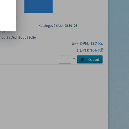
. 126 cm
lm, Německo
Katalogové číslo:
3650126
ny):
1
modrá střednědobá fólie
bez DPH:
137 Kč
s DPH:
166 Kč
m
Koupit