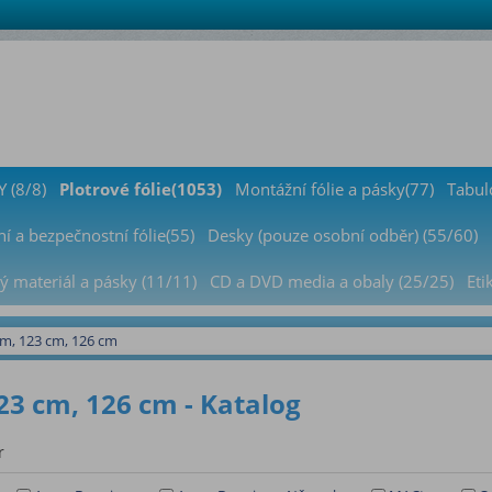
 (8/8)
Plotrové fólie(1053)
Montážní fólie a pásky(77)
Tabul
í a bezpečnostní fólie(55)
Desky (pouze osobní odběr) (55/60)
ý materiál a pásky (11/11)
CD a DVD media a obaly (25/25)
Eti
cm, 123 cm, 126 cm
23 cm, 126 cm - Katalog
r