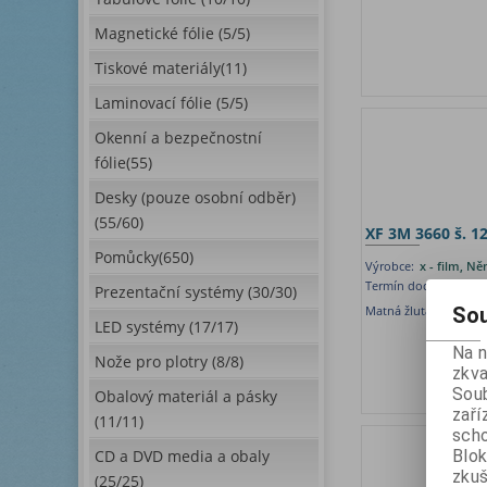
Magnetické fólie (5/5)
Tiskové materiály(11)
Laminovací fólie (5/5)
Okenní a bezpečnostní
fólie(55)
Desky (pouze osobní odběr)
(55/60)
XF 3M 3660 š. 1
Pomůcky(650)
Výrobce:
x - film, N
Termín dodání (dny):
Prezentační systémy (30/30)
Matná žlutá středněd
Sou
LED systémy (17/17)
Na 
Nože pro plotry (8/8)
zkva
Soub
Obalový materiál a pásky
zaří
(11/11)
scho
CD a DVD media a obaly
Blok
zku
(25/25)