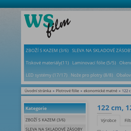
ZBOŽÍ S KAZEM (3/6)
SLEVA NA SKLADOVÉ ZÁSOBY
Tiskové materiály(11)
Laminovací fólie (5/5)
Okenn
LED systémy (17/17)
Nože pro plotry (8/8)
Obalov
Úvodní stránka
»
Plotrové fólie
»
ekonomické matné
»
122 
122 cm, 1
Kategorie
ZBOŽÍ S KAZEM (3/6)
Výrobce
Filt
SLEVA NA SKLADOVÉ ZÁSOBY