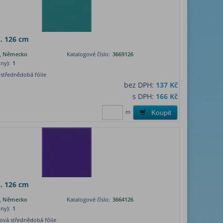
. 126 cm
lm, Německo
Katalogové číslo:
3669126
ny):
1
střednědobá fólie
bez DPH:
137 Kč
s DPH:
166 Kč
m
Koupit
. 126 cm
lm, Německo
Katalogové číslo:
3664126
ny):
1
ová střednědobá fólie