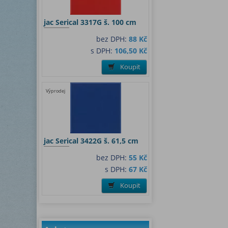
jac Serical 3317G š. 100 cm
bez DPH:
88 Kč
s DPH:
106,50 Kč
Koupit
Výprodej
jac Serical 3422G š. 61,5 cm
bez DPH:
55 Kč
s DPH:
67 Kč
Koupit