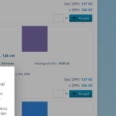
bez DPH:
137 Kč
s DPH:
166 Kč
m
Koupit
. 126 cm
lm, Německo
Katalogové číslo:
3658126
ny):
1
nědobá fólie ± RAL 4005
bez DPH:
137 Kč
ají
s DPH:
166 Kč
ém
m
Koupit
e
skou
 vám