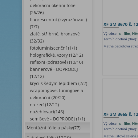
dekorační okenní fólie
(26/26)
fluorescentní (zvýrazňovací)
XF 3M 3670 š. 1
(7/7)
zlaté, stříbrné, bronzové
Výrobce:
x - film, N
Termín dodání (dny):
(32/32)
Matná petrolová stře
fotoluminiscenční (1/1)
holografické, vzory (12/12)
reflexní (odrazové) (10/10)
bannerové - DOPRODEJ
(12/12)
krycí s šedým lepidlem (2/2)
wrappingové, tuningové a
dekorační (20/20)
na zeď (12/12)
nažehlovací(146)
XF 3M 3665 š. 1
semišové - DOPRODEJ (1/1)
Výrobce:
x - film, N
Montážní fólie a pásky(77)
Termín dodání (dny):
Matná listově zelená 
Tabulové fólie (10/10)