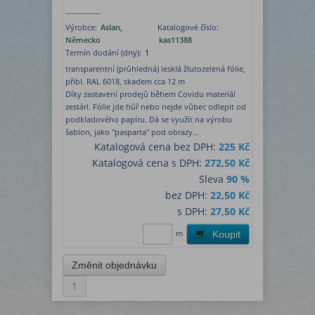
Výrobce:
Aslan,
Katalogové číslo:
Německo
kas11388
Termín dodání (dny):
1
transparentní (průhledná) lesklá žlutozelená fólie,
přibl. RAL 6018, skadem cca 12 m
Díky zastavení prodejů během Covidu materiál
zestárl. Fólie jde hůř nebo nejde vůbec odlepit od
podkladového papíru. Dá se využít na výrobu
šablon, jako "pasparta" pod obrazy...
Katalogová cena bez DPH:
225 Kč
Katalogová cena s DPH:
272,50 Kč
Sleva
90 %
bez DPH:
22,50 Kč
s DPH:
27,50 Kč
m
Koupit
1