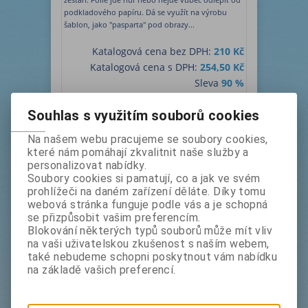
podkladového papíru. Dá se využít na výrobu
šablon, jako "pasparta" pod obrazy...
Katalogová cena bez DPH:
210 Kč
Katalogová cena s DPH:
254,50 Kč
Sleva
90 %
bez DPH:
21 Kč
Souhlas s využitím souborů cookies
s DPH:
25,50 Kč
m
Koupit
Na našem webu pracujeme se soubory cookies,
které nám pomáhají zkvalitnit naše služby a
personalizovat nabídky.
Soubory cookies si pamatují, co a jak ve svém
prohlížeči na daném zařízení děláte. Díky tomu
webová stránka funguje podle vás a je schopná
se přizpůsobit vašim preferencím.
Blokování některých typů souborů může mít vliv
Normex D - CUM 015 š. 102 cm -
na vaši uživatelskou zkušenost s naším webem,
nejde odplepit od podkladového
také nebudeme schopni poskytnout vám nabídku
papíru
na základě vašich preferencí.
Výrobce:
x - film,
Katalogové číslo:
Německo
k015102