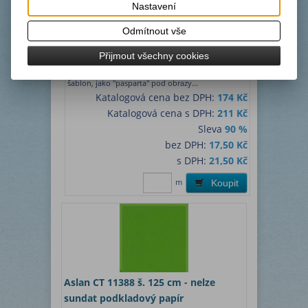
Termín dodání (dny):
1
Nastavení
Matná černá střednědobá fólie ± RAL 9005 -
Odmítnout vše
skladem cca 12 m
Díky zastavení prodejů během Covidu materiál
Přijmout všechny cookies
zestárl. Fólie jde hůř nebo nejde vůbec odlepit od
podkladového papíru. Dá se využít na výrobu
šablon, jako "pasparta" pod obrazy...
Katalogová cena bez DPH:
174 Kč
Katalogová cena s DPH:
211 Kč
Sleva
90 %
bez DPH:
17,50 Kč
s DPH:
21,50 Kč
m
Koupit
Aslan CT 11388 š. 125 cm - nelze
sundat podkladový papír