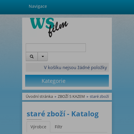
Navigace
V košíku nejsou žádné položky
Kategorie
Úvodní stránka
»
ZBOŽÍ S KAZEM
»
staré zboží
staré zboží - Katalog
Výrobce
Filtr