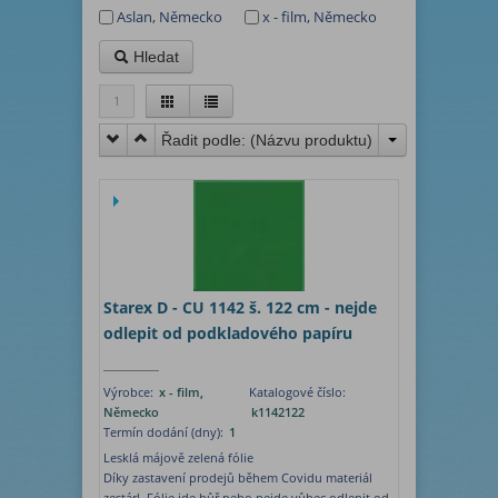
Aslan, Německo
x - film, Německo
Hledat
1
Řadit podle: (
Názvu produktu
)
Starex D - CU 1142 š. 122 cm - nejde
odlepit od podkladového papíru
Výrobce:
x - film,
Katalogové číslo:
Německo
k1142122
Termín dodání (dny):
1
Lesklá májově zelená fólie
Díky zastavení prodejů během Covidu materiál
zestárl. Fólie jde hůř nebo nejde vůbec odlepit od