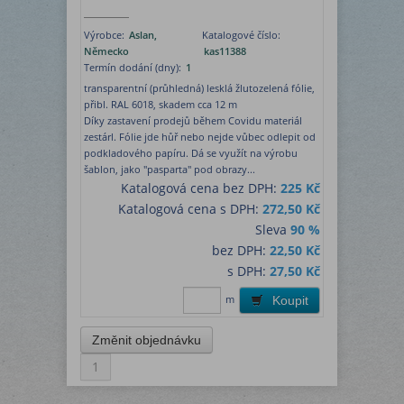
Výrobce:
Aslan,
Katalogové číslo:
Německo
kas11388
Termín dodání (dny):
1
transparentní (průhledná) lesklá žlutozelená fólie,
přibl. RAL 6018, skadem cca 12 m
Díky zastavení prodejů během Covidu materiál
zestárl. Fólie jde hůř nebo nejde vůbec odlepit od
podkladového papíru. Dá se využít na výrobu
šablon, jako "pasparta" pod obrazy...
Katalogová cena bez DPH:
225 Kč
Katalogová cena s DPH:
272,50 Kč
Sleva
90 %
bez DPH:
22,50 Kč
s DPH:
27,50 Kč
m
Koupit
1