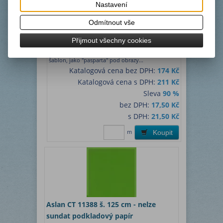
Termín dodání (dny):
1
Nastavení
Matná černá střednědobá fólie ± RAL 9005 -
Odmítnout vše
skladem cca 12 m
Díky zastavení prodejů během Covidu materiál
Přijmout všechny cookies
zestárl. Fólie jde hůř nebo nejde vůbec odlepit od
podkladového papíru. Dá se využít na výrobu
šablon, jako "pasparta" pod obrazy...
Katalogová cena bez DPH:
174 Kč
Katalogová cena s DPH:
211 Kč
Sleva
90 %
bez DPH:
17,50 Kč
s DPH:
21,50 Kč
m
Koupit
Aslan CT 11388 š. 125 cm - nelze
sundat podkladový papír