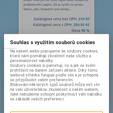
podkladového papíru. Dá se využít na výrobu
šablon, jako "pasparta" pod obrazy...
Katalogová cena bez DPH:
210 Kč
Katalogová cena s DPH:
254,50 Kč
Sleva
90 %
bez DPH:
21 Kč
Souhlas s využitím souborů cookies
s DPH:
25,50 Kč
m
Koupit
Na našem webu pracujeme se soubory cookies,
které nám pomáhají zkvalitnit naše služby a
personalizovat nabídky.
Soubory cookies si pamatují, co a jak ve svém
prohlížeči na daném zařízení děláte. Díky tomu
webová stránka funguje podle vás a je schopná
se přizpůsobit vašim preferencím.
Blokování některých typů souborů může mít vliv
Normex D - CUM 015 š. 102 cm -
na vaši uživatelskou zkušenost s naším webem,
nejde odplepit od podkladového
také nebudeme schopni poskytnout vám nabídku
papíru
na základě vašich preferencí.
Výrobce:
x - film,
Katalogové číslo:
Německo
k015102