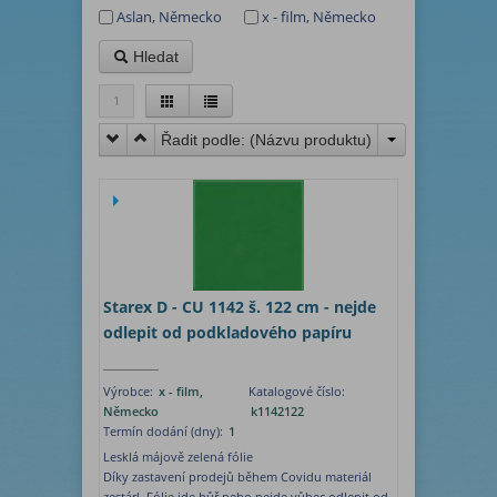
Aslan, Německo
x - film, Německo
Hledat
1
Řadit podle: (
Názvu produktu
)
Starex D - CU 1142 š. 122 cm - nejde
odlepit od podkladového papíru
Výrobce:
x - film,
Katalogové číslo:
Německo
k1142122
Termín dodání (dny):
1
Lesklá májově zelená fólie
Díky zastavení prodejů během Covidu materiál
zestárl. Fólie jde hůř nebo nejde vůbec odlepit od