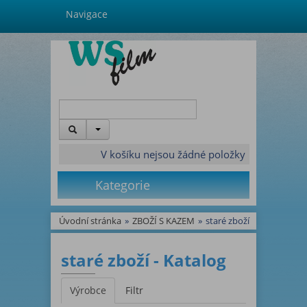
Navigace
V košíku nejsou žádné položky
Kategorie
Úvodní stránka
»
ZBOŽÍ S KAZEM
»
staré zboží
staré zboží - Katalog
Výrobce
Filtr