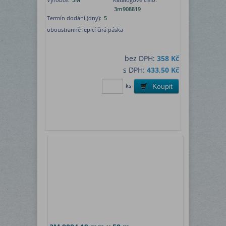
3m908819
Termín dodání (dny):
5
oboustranně lepicí čirá páska
bez DPH:
358 Kč
s DPH:
433,50 Kč
ks
Koupit