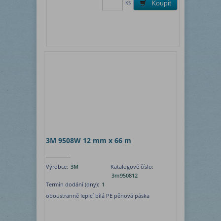
ks
Koupit
3M 9508W 12 mm x 66 m
Výrobce:
3M
Katalogové číslo:
3m950812
Termín dodání (dny):
1
oboustranně lepicí bílá PE pěnová páska