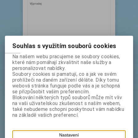
Výprodej
Souhlas s využitím souborů cookies
3M 9515B 12 mm x 33 m
Na našem webu pracujeme se soubory cookies,
které nám pomáhají zkvalitnit naše služby a
personalizovat nabídky.
Výrobce:
3M
Katalogové číslo:
Soubory cookies si pamatují, co a jak ve svém
3m9515b12
prohlížeči na daném zařízení děláte. Díky tomu
Termín dodání (dny):
1
webová stránka funguje podle vás a je schopná
oboustranně lepicí černná pěnová PE páska
se přizpůsobit vašim preferencím.
DOPRODEJ - SKLADEM 2 KUSY
Blokování některých typů souborů může mít vliv
na vaši uživatelskou zkušenost s naším webem,
Katalogová cena bez DPH:
207 Kč
také nebudeme schopni poskytnout vám nabídku
Katalogová cena s DPH:
250,50 Kč
na základě vašich preferencí.
Sleva
40 %
bez DPH:
124,50 Kč
s DPH:
150,50 Kč
Nastavení