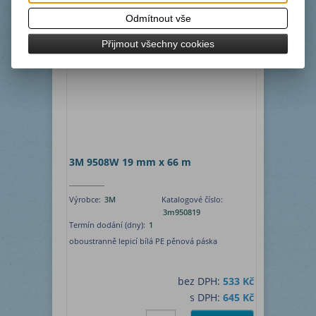
ks
Koupit
Odmítnout vše
Přijmout všechny cookies
3M 9508W 19 mm x 66 m
Výrobce:
3M
Katalogové číslo:
3m950819
Termín dodání (dny):
1
oboustranně lepicí bílá PE pěnová páska
bez DPH:
533 Kč
s DPH:
645 Kč