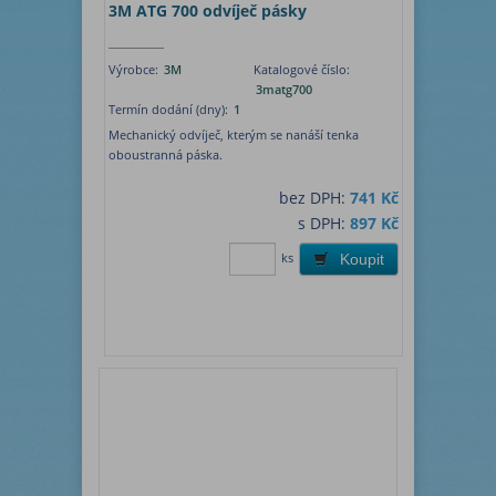
3M ATG 700 odvíječ pásky
Výrobce:
3M
Katalogové číslo:
3matg700
Termín dodání (dny):
1
Mechanický odvíječ, kterým se nanáší tenka
oboustranná páska.
bez DPH:
741 Kč
s DPH:
897 Kč
ks
Koupit