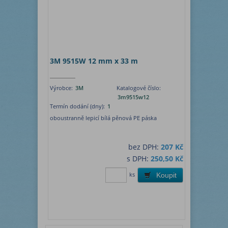
3M 9515W 12 mm x 33 m
Výrobce:
3M
Katalogové číslo:
3m9515w12
Termín dodání (dny):
1
oboustranně lepicí bílá pěnová PE páska
bez DPH:
207 Kč
s DPH:
250,50 Kč
ks
Koupit