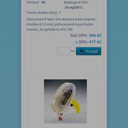
Výrobce:
3M
Katalogové číslo:
3matg92612
Termín dodání (dny):
1
Oboustranně lepicí čirá akrylová páska (lepidlo -
tloušťka 0,13 mm), jednostranně krytá žlutým
linerem, do aplikátoru ATG 700.
bez DPH:
394 Kč
s DPH:
477 Kč
ks
Koupit