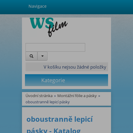
Navigace
V košíku nejsou žádné položky
Kategorie
Úvodní stránka
»
Montážní fólie a pásky
»
oboustranně lepicí pásky
oboustranně lepicí
pásky - Katalog