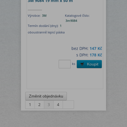
3M 9084 19 mm x 50 m
Výrobce:
3M
Katalogové číslo:
3m9084
Termín dodání (dny):
1
oboustranně lepicí páska
bez DPH:
147 Kč
s DPH:
178 Kč
ks
Koupit
1
2
3
4