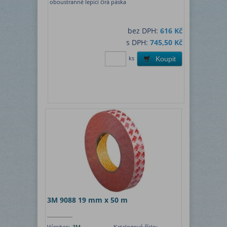
oboustranně lepicí čirá páska
bez DPH:
616 Kč
s DPH:
745,50 Kč
ks
Koupit
3M 9088 19 mm x 50 m
Výrobce:
3M
Katalogové číslo: