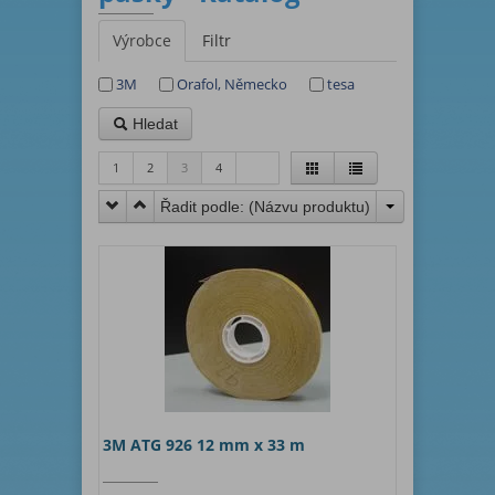
Výrobce
Filtr
3M
Orafol, Německo
tesa
Hledat
1
2
3
4
Řadit podle: (
Názvu produktu
)
3M ATG 926 12 mm x 33 m