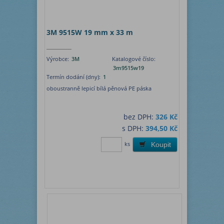
3M 9515W 19 mm x 33 m
Výrobce:
3M
Katalogové číslo:
3m9515w19
Termín dodání (dny):
1
oboustranně lepicí bílá pěnová PE páska
bez DPH:
326 Kč
s DPH:
394,50 Kč
ks
Koupit