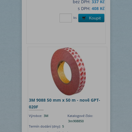
bez DPH:
337 Kč
s DPH:
408 Kč
ks
Koupit
3M 9088 50 mm x 50 m - nově GPT-
020F
Výrobce:
3M
Katalogové číslo:
3m908850
Termín dodání (dny):
5