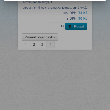
Termín dodání (dny):
1
Oboustranně lepicí bílá páska, jednostranně krytá.
bez DPH:
74 Kč
s DPH:
90 Kč
ks
Koupit
1
2
3
4