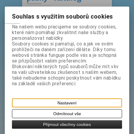
Výrobce
Filtr
Souhlas s využitím souborů cookies
3M
Orafol, Německo
tesa
Na našem webu pracujeme se soubory cookies,
které nám pomáhají zkvalitnit naše služby a
Hledat
personalizovat nabídky.
Soubory cookies si pamatují, co a jak ve svém
1
2
3
4
prohlížeči na daném zařízení děláte. Díky tomu
webová stránka funguje podle vás a je schopná
Řadit podle: (
Názvu produktu
)
se přizpůsobit vašim preferencím.
Blokování některých typů souborů může mít vliv
na vaši uživatelskou zkušenost s naším webem,
také nebudeme schopni poskytnout vám nabídku
na základě vašich preferencí.
Nastavení
Odmítnout vše
3M 110 12,7 mm x 1,9 m
Přijmout všechny cookies
Výrobce:
3M
Katalogové číslo:
3m110