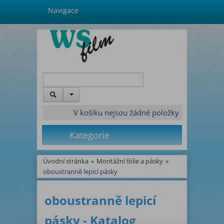
Navigace
V košíku nejsou žádné položky
Kategorie
Úvodní stránka
»
Montážní fólie a pásky
»
oboustranně lepicí pásky
oboustranně lepicí
pásky - Katalog