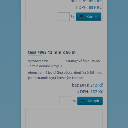
bez DPH:
495 Kč
s DPH:
599 Kč
ks
Koupit
tesa 4965 12 mm x 50 m
Výrobce:
tesa
Katalogové číslo:
t4965
Termín dodání (dny):
1
oboustranně lepicí čirtá páska, tloušťka 0,205 mm,
jednostranně krytá červeným linerem
bez DPH:
212 Kč
s DPH:
257 Kč
ks
Koupit