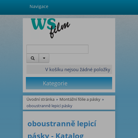
Navigace
V košíku nejsou žádné položky
Kategorie
Úvodní stránka
»
Montážní fólie a pásky
»
oboustranně lepicí pásky
oboustranně lepicí
pásky - Katalog