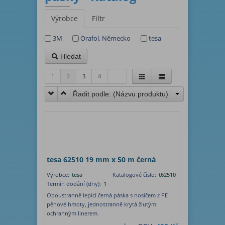
Výrobce
Filtr
3M
Orafol, Německo
tesa
Hledat
1
2
3
4
Řadit podle: (
Názvu produktu
)
tesa 62510 19 mm x 50 m černá
Výrobce:
tesa
Katalogové číslo:
t62510
Termín dodání (dny):
1
Oboustranně lepicí černá páska s nosičem z PE
pěnové hmoty, jednostranně krytá žlutým
ochranným linerem.