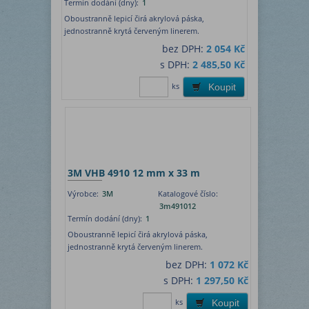
Termín dodání (dny):
1
Oboustranně lepicí čirá akrylová páska,
jednostranně krytá červeným linerem.
bez DPH:
2 054 Kč
s DPH:
2 485,50 Kč
ks
Koupit
3M VHB 4910 12 mm x 33 m
Výrobce:
3M
Katalogové číslo:
3m491012
Termín dodání (dny):
1
Oboustranně lepicí čirá akrylová páska,
jednostranně krytá červeným linerem.
bez DPH:
1 072 Kč
s DPH:
1 297,50 Kč
ks
Koupit