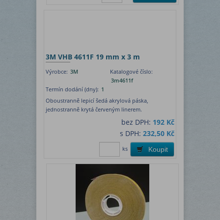
3M VHB 4611F 19 mm x 3 m
Výrobce:
3M
Katalogové číslo:
3m4611f
Termín dodání (dny):
1
Oboustranně lepicí šedá akrylová páska,
jednostranně krytá červeným linerem.
bez DPH:
192 Kč
s DPH:
232,50 Kč
ks
Koupit