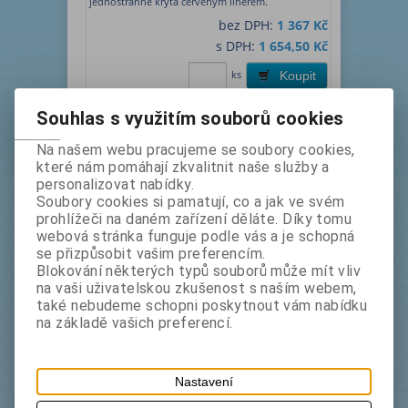
jednostranně krytá červeným linerem.
bez DPH:
1 367 Kč
s DPH:
1 654,50 Kč
ks
Koupit
Souhlas s využitím souborů cookies
Na našem webu pracujeme se soubory cookies,
které nám pomáhají zkvalitnit naše služby a
personalizovat nabídky.
3M VHB 4910 9 mm x 33 m
Soubory cookies si pamatují, co a jak ve svém
Výrobce:
3M
Katalogové číslo:
prohlížeči na daném zařízení děláte. Díky tomu
3m49109
webová stránka funguje podle vás a je schopná
Termín dodání (dny):
1
se přizpůsobit vašim preferencím.
Blokování některých typů souborů může mít vliv
Oboustranně lepicí čirá akrylová páska,
jednostranně krytá červeným linerem.
na vaši uživatelskou zkušenost s naším webem,
také nebudeme schopni poskytnout vám nabídku
bez DPH:
764 Kč
na základě vašich preferencí.
s DPH:
924,50 Kč
ks
Koupit
Nastavení