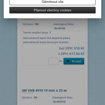
Odmítnout vše
Přijmout všechny cookies
3M VHB 4910 6 mm x 33 m
Výrobce:
3M
Katalogové číslo:
3m49106
Termín dodání (dny):
1
Oboustranně lepicí čirá akrylová páska,
jednostranně krytá červeným linerem.
bez DPH:
510 Kč
s DPH:
617,50 Kč
ks
Koupit
3M VHB 4910 19 mm x 33 m
Výrobce:
3M
Katalogové číslo:
3m491019