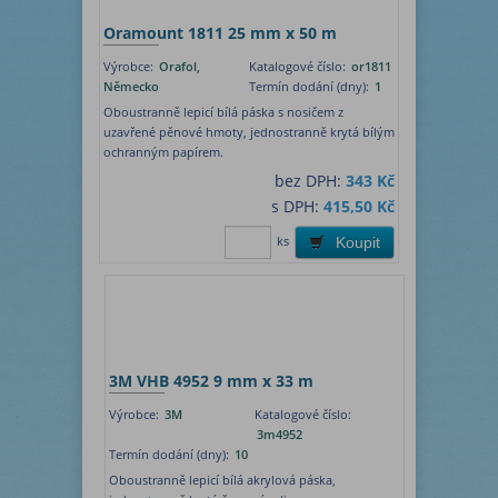
Oramount 1811 25 mm x 50 m
Výrobce:
Orafol,
Katalogové číslo:
or1811
Německo
Termín dodání (dny):
1
Oboustranně lepicí bílá páska s nosičem z
uzavřené pěnové hmoty, jednostranně krytá bílým
ochranným papírem.
bez DPH:
343 Kč
s DPH:
415,50 Kč
ks
Koupit
3M VHB 4952 9 mm x 33 m
Výrobce:
3M
Katalogové číslo:
3m4952
Termín dodání (dny):
10
Oboustranně lepicí bílá akrylová páska,