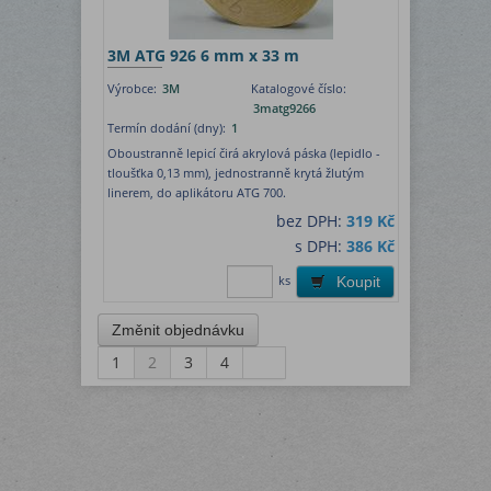
3M ATG 926 6 mm x 33 m
Výrobce:
3M
Katalogové číslo:
3matg9266
Termín dodání (dny):
1
Oboustranně lepicí čirá akrylová páska (lepidlo -
tloušťka 0,13 mm), jednostranně krytá žlutým
linerem, do aplikátoru ATG 700.
bez DPH:
319 Kč
s DPH:
386 Kč
ks
Koupit
1
2
3
4